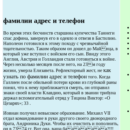
фамилии адрес и телефон
Во время этих бесчинств старшина купечества Таннеги
спас дофина, завернув его в одеяло и отвезя в Бастилию.
Наполеон готовился к этому походу с чрезвычайной
тщательностью. Таким образом он дошел до Майнца, в
который уже вступил с войском его сын. Ввиду этого
Англия, Австрия и Голландия стали готовиться к войне.
Через несколько месяцев после него, на 23м году
как
жизни, умерла Елизавета. Рефлекторный жест, не
узнать по фамилии адрес и телефон
того. Когда
Галлиен после обильной потери крови из глубокой раны
понял, что к нему приближается смерть, он отправил
знаки своей власти Клавдию, который в звании трибуна
держал вспомогательный отряд у Тицина Виктор: «О
Цезарях»; 33 .
Иовиан получил невысокое образование. Михаил VII
отдал командование в руки другого своего двоюродного
брата, Андроника Дуки. Чтобы их очистить и пополнить,
он в 7374 гг. Вот она, ваша бааааааа?!!!