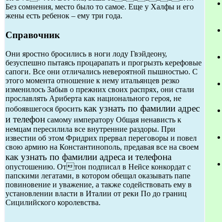
Без сомнения, место было то самое. Еще у Халфы и его
жены есть ребенок – ему три года.
Справочник
Они яростно бросились в ноги лоду Гвэйдеону,
безуспешно пытаясь процарапать и прогрызть керефовые
сапоги. Все они отличались невероятной пышностью. С
этого момента отношение к нему итальянцев резко
изменилось Забыв о прежних своих распрях, они стали
прославлять Ариберта как национального героя, не
как узнать по фамилии адрес
побоявшегося бросить
и телефон
самому императору Общая ненависть к
немцам пересилила все внутренние раздоры. При
известии об этом Фридрих прервал переговоры и повел
свою армию на Константинополь, предавая все на своем
как узнать по фамилии адреса и телефона
опустошению. Оттон подписал в Нейсе конкордат с
папскими легатами, в котором обещал оказывать папе
повиновение и уважение, а также содействовать ему в
установлении власти в Италии от реки По до границ
Сицилийского королевства.