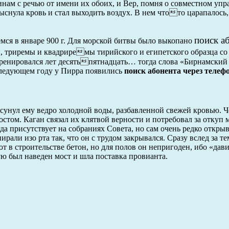
нам с речью от имени их обоих, и Вер, помня о совместном упр
ыснула кровь и стал выходить воздух. В нем чтото царапалось,
поиск а
мся в январе 900 г. Для морской битвы было выкопано
ы, триремы и квадриремы тирийского и египетского образца с
тренировался лет десятьпятнадцать… тогда слова «Бирнамский
следующем году у Пирра появились
поиск абонента через телеф
сунул ему ведро холодной воды, разбавленной свежей кровью. 
стом. Каган связал их клятвой верности и потребовал за откуп м
да присутствует на собраниях Совета, но сам очень редко открыв
али изо рта так, что он с трудом закрывался. Сразу вслед за те
 в строительстве бетон, но для полов он непригоден, ибо «дави
рую был наведен мост и шла поставка провианта.