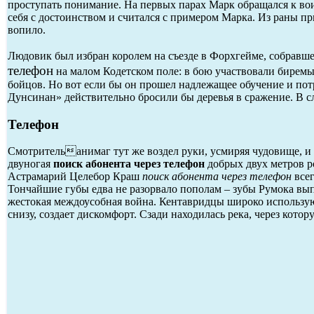
проступать понимание. На первых парах Марк обращался к вои
себя с достоинством и считался с примером Марка. Из раны пр
вопило.
Людовик был избран королем на съезде в Форхгейме, собравше
телефон
на малом Кодетском поле: в бою участвовали бирем
бойцов. Но вот если бы он прошел надлежащее обучение и по
Дунсинан» действительно бросили бы деревья в сражение. В 
Телефон
Смотрительанимаг тут же воздел руки, усмиряя чудовище, и 
двуногая
поиск абонента через телефон
добрых двух метров ро
Астрамарий Целебор Краш
поиск абонента через телефон
всег
Тончайшие губы едва не разорвало пополам – зубы Румока выпир
жестокая междоусобная война. Кентавридцы широко используют
снизу, создает дискомфорт. Сзади находилась река, через кото