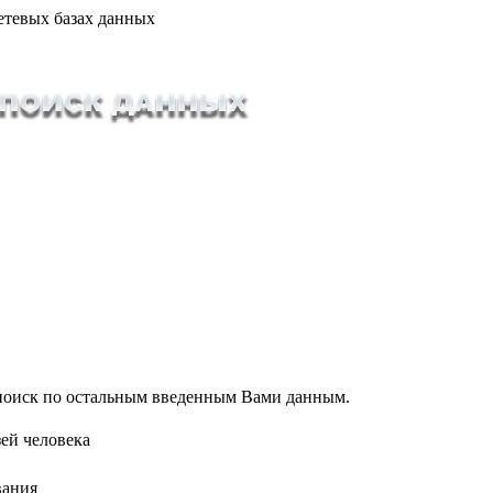
етевых базах данных
т поиск по остальным введенным Вами данным.
ей человека
вания