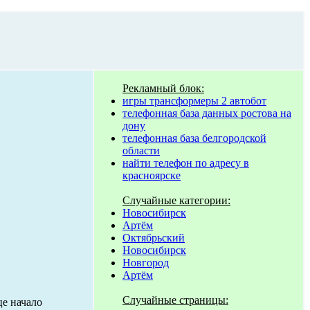
Рекламный блок:
игры трансформеры 2 автобот
телефонная база данных ростова на
дону
телефонная база белгородской
области
найти телефон по адресу в
красноярске
Случайные категории:
Новосибирск
Артём
Октябрьский
Новосибирск
Новгород
Артём
Случайные страницы:
це начало