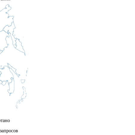
отано
запросов