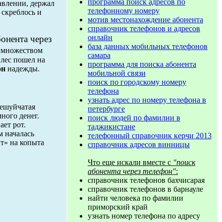
программа поиск адресов по
авлении, держал
телефонному номеру
 скреблось и
мотив местонахождение абонента
справочник телефонов и адресов
онлайн
бонента через
база данных мобильных телефонов
о множеством
самара
 лес пошел на
программа для поиска абонента
он
надежды.
мобильной связи
поиск по городскому номеру
телефона
узнать адрес по номеру телефона в
Чешуйчатая
петербурге
ного денег.
поиск людей по фамилии в
ает рот.
таджикистане
м началась
телефонный справочник керчи 2013
т» на копыта
справочник адресов винницы
Что еще искали вместе с
"поиск
абонента через телефон"
:
справочник телефонов бахчисарая
справочник телефонов в барнауле
найти человека по фамилии
приморский край
узнать номер телефона по адресу