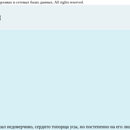
хивах и сетевых базах данных, All rights reserved.
н
л недоверчиво, сердито топорща усы, но постепенно на его ли