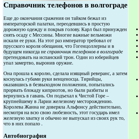
Справочник телефонов в волгограде
Еще до окончания сражения он тайком бежал из
императорской палатки, переодевшись в простую
дорожную одежду и покрыв голову. Карл был принужден
снять осаду с Мессины. Многие важные вельможи
искали ее руки. На этот раз император требовал от
прусского короля обещания, что Гогенцоллерны и в
будущем никогда не
справочник телефонов в волгограде
претендовать на испанский трон. Один из юберийцев
упал замертво, выронив оружие.
Она прошла к королю, сделала изящный реверанс, а затем
коснулась губами руки венценосца. Тирийцы,
оказавшись в безвыходном положении, попытались
прорвать блокаду киприотов, но были разбиты и
вернулись в гавань. Он подъехал к Чистой Горе –
крупнейшему в Ларии железному месторождению.
Королева Жанна не доверяла Альфонсу действительно,
несмотря на всю свою любезность, этот государь имел
железную хватку и обычно не выпускал из своих рук то,
что в них попало .
Автобиография