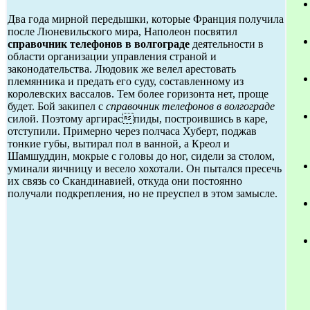
Два года мирной передышки, которые Франция получила
после Люневильского мира, Наполеон посвятил
справочник телефонов в волгограде
деятельности в
области организации управления страной и
законодательства. Людовик же велел арестовать
племянника и предать его суду, составленному из
королевских вассалов. Тем более горизонта нет, проще
будет. Бой закипел с
справочник телефонов в волгограде
силой. Поэтому аргираспиды, построившись в каре,
отступили. Примерно через полчаса Хуберт, поджав
тонкие губы, вытирал пол в ванной, а Креол и
Шамшуддин, мокрые с головы до ног, сидели за столом,
уминали яичницу и весело хохотали. Он пытался пресечь
их связь со Скандинавией, откуда они постоянно
получали подкрепления, но не преуспел в этом замысле.