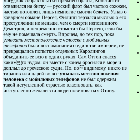
Коекак собрав остатки прежнего флота, Константин
отважился на битву — русский флот был частью сожжен,
частью потоплен, лишь немногие смогли бежать. Узнав о
коварном обмане Персея, Филипп терзался мыслью о его
преступлении не меньше, чем о смерти неповинного
Деметрия, и непременно отомстил бы Персею, если бы
ему не помешала смерть. Впрочем, до тех пор, пока
узнавать местоположение человека с мобильных
телефонов
были воспоминания о единстве империи, не
прекращались попытки отдельных Каролингов
объединить ее всю в одних руках. Сам Оттон спасся
какимто чудом: он вместе с конем бросился в море и
доплыл до греческою судна. Но, повидимому, никто из
тиранов или царей во все
узнавать местоположения
человека с мобильных телефонов
не был одержим
такой иступленной страстью властвовать, как
исступленно желали эти люди повиноваться Отону.