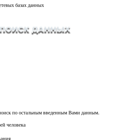
етевых базах данных
т поиск по остальным введенным Вами данным.
ей человека
вания