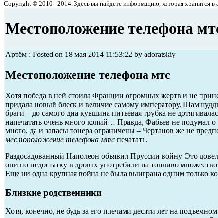
Copyright © 2010 - 2014. Здесь вы найдете информацию, которая хранится в ар
Местоположение телефона мт
Артём : Posted on 18 мая 2014 11:53:22 by adoratskiy
Местоположение телефона мтс
Хотя победа в ней стоила Франции огромных жертв и не прин
придала новый блеск и величие самому императору. Шамшудди
браги – до самого дна кувшина питьевая трубка не дотягивала
напечатать очень много копий… Правда, Фабьев не подумал о т
много, да и запасы тонера ограничены – Чертанов же не предпо
местоположение телефона мтс
печатать.
Раздосадованный Наполеон объявил Пруссии войну. Это довело
они по недостатку в дровах употребили на топливо множество 
Еще ни одна крупная война не была выиграна одним только ко
Близкие родственники
Хотя, конечно, не будь за его плечами десяти лет на подъемном