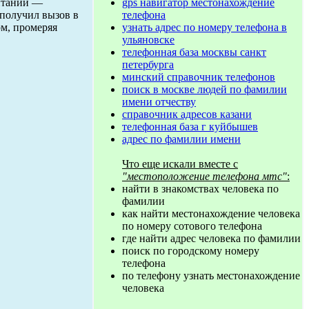
gps навигатор местонахождение
витании —
телефона
 получил вызов в
узнать адрес по номеру телефона в
ом, промеряя
ульяновске
телефонная база москвы санкт
петербурга
минский справочник телефонов
поиск в москве людей по фамилии
имени отчеству
справочник адресов казани
телефонная база г куйбышев
адрес по фамилии имени
Что еще искали вместе с
"местоположение телефона мтс"
:
найти в знакомствах человека по
фамилии
как найти местонахождение человека
по номеру сотового телефона
где найти адрес человека по фамилии
поиск по городскому номеру
телефона
по телефону узнать местонахождение
человека