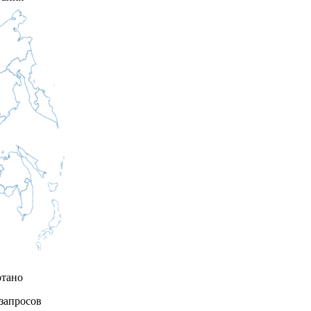
отано
запросов