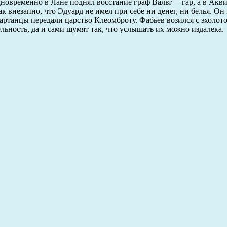
дновременно в Лане поднял восстание граф Вальт— гар, а в Ак
к внезапно, что Эдуард не имел при себе ни денег, ни белья. Он
партанцы передали царство Клеомброту. Фабьев возился с эхолот
льность, да и сами шумят так, что услышать их можно издалека.