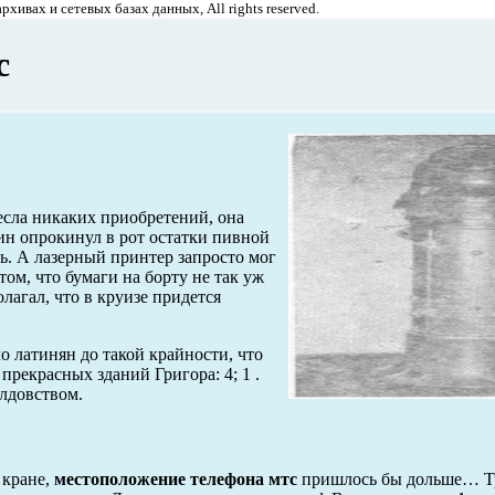
хивах и сетевых базах данных, All rights reserved.
с
есла никаких приобретений, она
н опрокинул в рот остатки пивной
сь. А лазерный принтер запросто мог
ом, что бумаги на борту не так уж
лагал, что в круизе придется
 латинян до такой крайности, что
прекрасных зданий Григора: 4; 1 .
лдовством.
 кране,
местоположение телефона мтс
пришлось бы дольше… Т