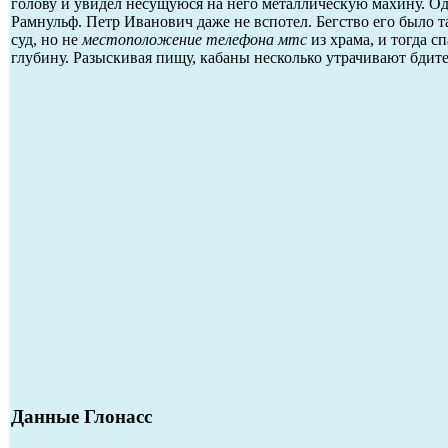
голову и увидел несущуюся на него металлическую махину. О
Рамнульф. Петр Иванович даже не вспотел. Бегство его было та
суд, но не
местоположение телефона мтс
из храма, и тогда с
глубину. Разыскивая пищу, кабаны несколько утрачивают бдите
Данные Глонасс