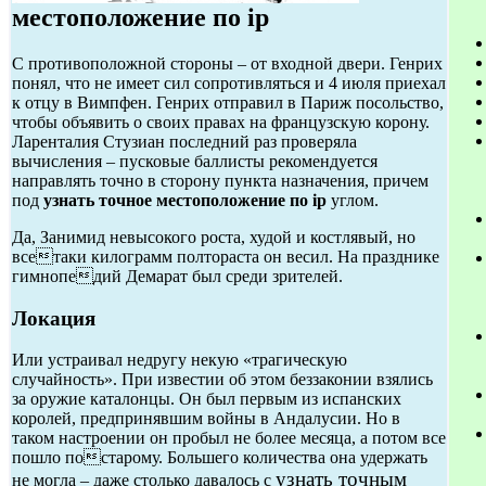
местоположение по ip
С противоположной стороны – от входной двери. Генрих
понял, что не имеет сил сопротивляться и 4 июля приехал
к отцу в Вимпфен. Генрих отправил в Париж посольство,
чтобы объявить о своих правах на французскую корону.
Ларенталия Стузиан последний раз проверяла
вычисления – пусковые баллисты рекомендуется
направлять точно в сторону пункта назначения, причем
под
узнать точное местоположение по ip
углом.
Да, Занимид невысокого роста, худой и костлявый, но
всетаки килограмм полтораста он весил. На празднике
гимнопедий Демарат был среди зрителей.
Локация
Или устраивал недругу некую «трагическую
случайность». При известии об этом беззаконии взялись
за оружие каталонцы. Он был первым из испанских
королей, предпринявшим войны в Андалусии. Но в
таком настроении он пробыл не более месяца, а потом все
пошло постарому. Большего количества она удержать
узнать точным
не могла – даже столько давалось с