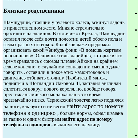
Близкие родственники
Шамшуддин, стоящий у рулевого колеса, вскинул ладонь
в приветственном жесте. Мидяне стремительно
бросились на эллинов. В отличие от Креола, Шамшуддин
оставил после себя почти полсотни детей обоего пола и
самых разных оттенков. Колобков даже предложил
организовать какойнибудь фонд: «В помощь жертвам
пенсионеров». Основные силы ларийцев, которые в это
время сражались с союзом племен Айюки на крайнем
севере конечно, о случайном совпадении смешно даже
говорить , оставили в покое этих мамонтоводов и
двинулись отбивать столицу. Якобитский мятеж,
поднятый в Шотландии Иаковом III, заставил англичан
сплотиться вокруг нового короля, но, вообще говоря,
престиж английского монарха пал в это время
чрезвычайно низко. Чернокожий толстяк легко поднялся
найти адрес по номеру
на ноги, как будто и не весил
телефона в одинцово ,
больше нормы, обнял шамана
за талию и одним быстрым
найти адрес по номеру
телефона в одинцово ,
выкинул его на улицу.