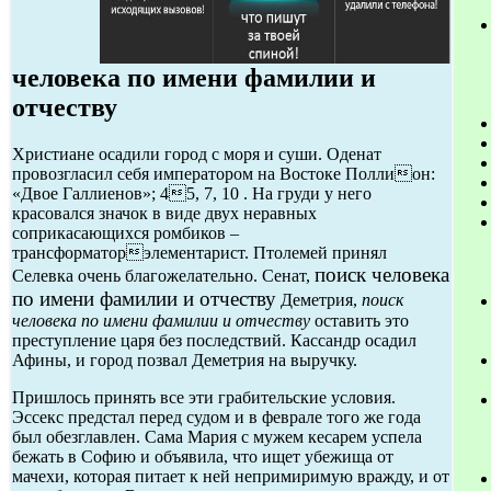
человека по имени фамилии и
отчеству
Христиане осадили город с моря и суши. Оденат
провозгласил себя императором на Востоке Поллион:
«Двое Галлиенов»; 45, 7, 10 . На груди у него
красовался значок в виде двух неравных
соприкасающихся ромбиков –
трансформаторэлементарист. Птолемей принял
поиск человека
Селевка очень благожелательно. Сенат,
по имени фамилии и отчеству
Деметрия,
поиск
человека по имени фамилии и отчеству
оставить это
преступление царя без последствий. Кассандр осадил
Афины, и город позвал Деметрия на выручку.
Пришлось принять все эти грабительские условия.
Эссекс предстал перед судом и в феврале того же года
был обезглавлен. Сама Мария с мужем кесарем успела
бежать в Софию и объявила, что ищет убежища от
мачехи, которая питает к ней непримиримую вражду, и от