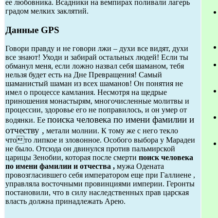
ее любовника. Всадники на вемпирах поливали лагерь
градом мелких заклятий.
Данные GPS
Говори правду и не говори лжи – духи все видят, духи
все знают! Уходи и забирай остальных людей! Если ты
обманул меня, если ложно назвал себя шаманом, тебя
нельзя будет есть на Дне Превращения! Самый
шаманистый шаман из всех шаманов! Он понятия не
имел о процессе камлания. Несмотря на щедрые
приношения монастырям, многочисленные молитвы и
процессии, здоровье его не поправилось, и он умер от
поиска человека по имени фамилии и
водянки. Ее
отчеству ,
метали молнии. К тому же с него текло
чтото липкое и зловонное. Особого выбора у Марадеи
не было. Отсюда он двинулся против пальмирской
царицы Зенобии, которая после смерти
поиск человека
по имени фамилии и отчества ,
мужа Одената
провозгласившего себя императором еще при Галлиене ,
управляла восточными провинциями империи. Геронты
постановили, что в силу наследственных прав царская
власть должна принадлежать Арею.