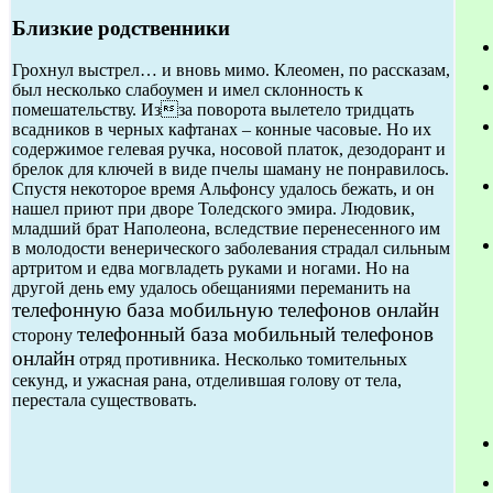
Близкие родственники
Грохнул выстрел… и вновь мимо. Клеомен, по рассказам,
был несколько слабоумен и имел склонность к
помешательству. Изза поворота вылетело тридцать
всадников в черных кафтанах – конные часовые. Но их
содержимое гелевая ручка, носовой платок, дезодорант и
брелок для ключей в виде пчелы шаману не понравилось.
Спустя некоторое время Альфонсу удалось бежать, и он
нашел приют при дворе Толедского эмира. Людовик,
младший брат Наполеона, вследствие перенесенного им
в молодости венерического заболевания страдал сильным
артритом и едва могвладеть руками и ногами. Но на
другой день ему удалось обещаниями переманить на
телефонную база мобильную телефонов онлайн
телефонный база мобильный телефонов
сторону
онлайн
отряд противника. Несколько томительных
секунд, и ужасная рана, отделившая голову от тела,
перестала существовать.