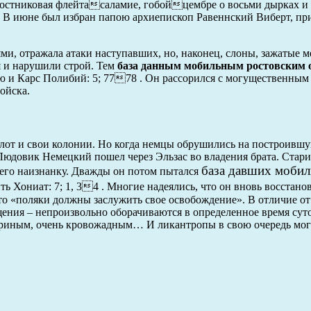
тростниковая флейтасаламие, гобойцембре о восьми дырках и
г. В июне был избран папою архиепископ Равеннский Виберт, п
ми, отражала атаки наступавших, но, наконец, слоны, зажатые 
я и нарушили строй. Тем
база данным мобильным ростовским 
ию и Карс Полибий: 5; 7778 . Он рассорился с могущественны
ойска.
флот и свои колонии. Но когда немцы обрушились на построивш
. Людовик Немецкий пошел через Эльзас во владения брата. Стар
база давших моби
его наизнанку. Дважды он потом пытался
ь Хониат: 7; 1, 34 . Многие надеялись, что он вновь восстано
что «поляки должны заслужить свое освобождение». В отличие о
ения – непроизвольно оборачиваются в определенное время суто
звериным, очень кровожадным… И ликантропы в свою очередь мог