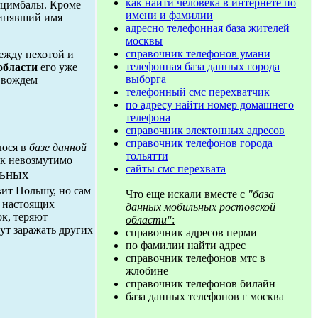
как найти человека в интернете по
 цимбалы. Кроме
имени и фамилии
ринявший имя
адресно телефонная база жителей
москвы
справочник телефонов умани
между пехотой и
телефонная база данных города
области
его уже
выборга
м вождем
телефонный смс перехватчик
по адресу найти номер домашнего
телефона
справочник электонных адресов
справочник телефонов города
уюся в
базе данной
тольятти
ик невозмутимо
сайты смс перехвата
льных
вит Польшу, но сам
Что еще искали вместе с
"база
т настоящих
данных мобильных ростовской
к, теряют
области"
:
ут заражать других
справочник адресов перми
по фамилии найти адрес
справочник телефонов мтс в
жлобине
справочник телефонов билайн
база данных телефонов г москва