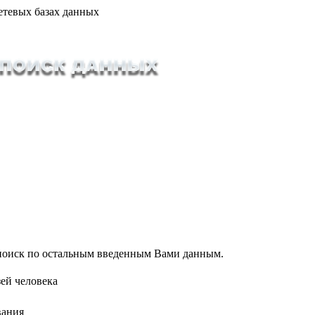
етевых базах данных
т поиск по остальным введенным Вами данным.
ей человека
вания