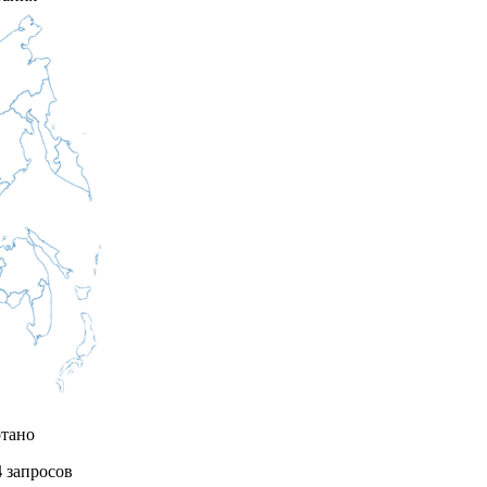
тано
4
запросов