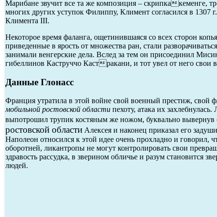
Марибане звучит все та же композиция – скрипкакеменге, 
многих других уступок Филиппу, Климент согласился в 1307 
Климента III.
Некоторое время фаланга, ощетинившаяся со всех сторон копья
приведенные в ярость от множества ран, стали разворачиватьс
занимали венгерские дела. Вслед за тем он присоединил Мис
гибеллинов Каструччо Кастракани, и тот увел от него свои в
Данные Глонасс
Франция утратила в этой войне свой военный престиж, свой 
мобильной ростовской области
пехоту, атака их захлебнулась
выпотрошил трупик костяным же ножом, буквально вывернув 
ростовской области
Алексея и наконец приказал его задушит
Наполеон относился к этой идее очень прохладно и говорил, 
оборотней, ликантропы не могут контролировать свои превращ
здравость рассудка, в зверином обличье и разум становится 
людей.