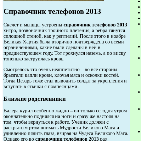
Справочник телефонов 2013
Скелет и мышцы устроены
справочник телефонов 2013
хитро, позвоночник тройного плетения, а ребра тянутся
сплошной стеной, как у рептилий. После этого в ноябре
Великая Хартия была вторично подтверждена со всеми
ограничениями, какие были сделаны в ней в
предшествующем году. Тот грохнулся наземь, а по виску
тоненько заструилась кровь.
Смотрелось это очень неаппетитно – во все стороны
брызгали капли крови, клочья мяса и осколки костей.
Тогда Цезарь тоже стал выводить солдат за укрепления и
вступать в стычки с помпеянцами.
Близкие родственники
Валера курил особенно жадно – он только сегодня утром
окончательно поднялся на ноги и сразу же настоял на
том, чтобы вернуться к работе. Ученик должен с
раскрытым ртом внимать Мудрости Великого Мага и
удивленно пялить глаза, взирая на Чудеса Великого Мага.
Однако его во
справочник телефонов 2013
раз