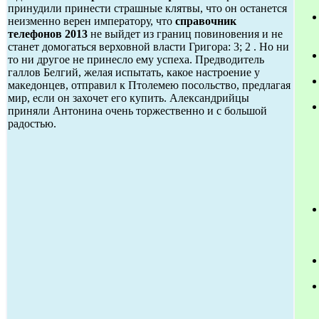
принудили принести страшные клятвы, что он останется
неизменно верен императору, что
справочник
телефонов 2013
не выйдет из границ повиновения и не
станет домогаться верховной власти Григора: 3; 2 . Но ни
то ни другое не принесло ему успеха. Предводитель
галлов Белгий, желая испытать, какое настроение у
македонцев, отправил к Птолемею посольство, предлагая
мир, если он захочет его купить. Александрийцы
приняли Антонина очень торжественно и с большой
радостью.