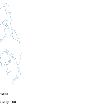
отано
2
запросов