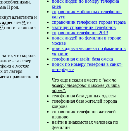
поиск людей по номеру телефона
способлениями.
киев
а II род.
справочник мобильных телефонов
калуги
икнул адъютанта и
справочник телефонов города тараза
 адрес
чемто
мытищи справочник телефонов
Шинон и заключил
справочник телефонов 2013
поиск людей по фамилии в городе
москве
поиск адреса человека по фамилии в
украине
на то, что король
телефонная онлайн база омска
жное – за север.
поиск по номеру телефона в санкт-
ефона в москве
петербурге
х от лагеря
меня правильно – я
Что еще искали вместе с
"как по
номеру телефона в москве узнать
адрес"
:
телефонная база данных одессы
телефонная база жителей города
коврова
справочник телефонов жителей
иваново
найти в знакомствах человека по
фамилии