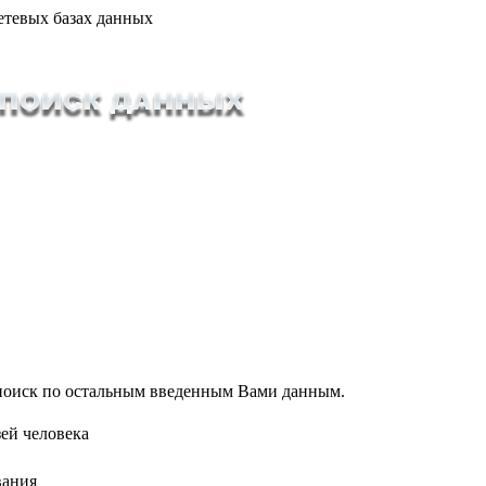
етевых базах данных
т поиск по остальным введенным Вами данным.
ей человека
вания