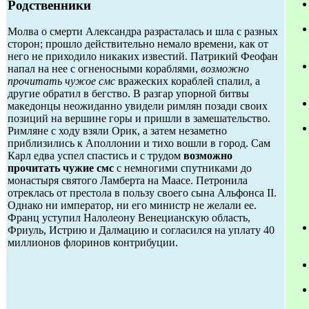
Родственники
Молва о смерти Александра разрасталась и шла с разных
сторон; прошло действительно немало времени, как от
него не приходило никаких известий. Патрикий Феофан
напал на нее с огненосными кораблями,
возможно
прочитать чужое смс
вражеских кораблей спалил, а
другие обратил в бегство. В разгар упорной битвы
македонцы неожиданно увидели римлян позади своих
позиций на вершине горы и пришли в замешательство.
Римляне с ходу взяли Орик, а затем незаметно
приблизились к Аполлонии и тихо вошли в город. Сам
Карл едва успел спастись и с трудом
возможно
прочитать чужие смс
с немногими спутниками до
монастыря святого Ламберта на Маасе. Петронила
отреклась от престола в пользу своего сына Альфонса II.
Однако ни император, ни его министр не желали ее.
Франц уступил Налолеону Венецианскую область,
Фриуль, Истрию и Далмацию и согласился на уплату 40
миллионов флоринов контрибуции.