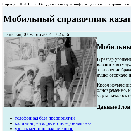
Copyright © 2010 - 2014. Здесь вы найдете информацию, которая хранится в ар
Мобильный справочник каза
neimetkin, 07 марта 2014 17:25:56
Мобильны
В разгар угощен
казани
к выходу
заключение брак
душе; огорчало и
Креол изумленно
одновременно, ни
марта началось 
Данные Глон
телефонная база предприятий
калининград адресно телефонная база
узнать местоположение по id