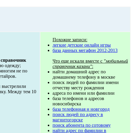
Похожие записи:
легкие детские онлайн игры
база данных мегафон 2012-2013
 справочник
Что еще искали вместе с
"мобильный
ую одежду;
справочник казани"
:
многим не по
найти домашний адрес по
етайров.
домашнему телефону в москве
поиск людей по фамилии имени
и выстрелили
отчеству месту рождения
ику. Между тем 10
адреса по имени или фамилии
база телефонов и адресов
новосибирска
база телефонная н новгород
поиск людей по адресу в
магнитогорске
поиск абонента по сотовому
найти адрес по фамилии в