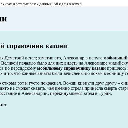
хивах и сетевых базах данных, All rights reserved.
ни
й справочник казани
ия Деметрий встал; заметив это, Александр в испуге
мобильный
. Великой печалью было для них видеть на Александре мидийск
ов по персидскому
мобильному справочнику казани
пришлось 
х и то, что конные азиаты были зачислены по лохам в конницу г
 открыл рот и густо покраснел. Вожди кивнули друг другу – он
кто не сможет сказать, чья именно стрела принесла смерть стар
восстание в Александрии, перекинувшееся затем в Турин.
асс