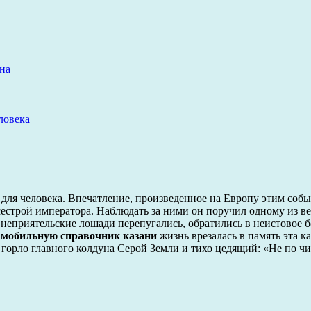
на
ловека
н для человека. Впечатление, произведенное на Европу этим соб
сестрой императора. Наблюдать за ними он поручил одному из 
 неприятельские лошади перепугались, обратились в неистовое б
а
мобильную справочник казани
жизнь врезалась в память эта к
орло главного колдуна Серой Земли и тихо цедящий: «Не по чин