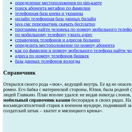
определение местоположения по sim-карте
поиск абонента мегафон по фамилии
телефонная база киева и украины
онлайн телефонная база данных билайн
java смс перехватчик скачать бесплатно
программа найти человека по номеру мобильного телефо
по мобильному телефону узнать адрес
справочник телефонов и адресов больниц
определить местоположение по номеру абонента
как по фамилии и номеру мобильного телефона найти че
адреса по номеру телефонов бишкек
база данных телефонов вологды
Справочник
Открылся своего рода «люк», ведущий внутрь. Ее яд не опасе
ромно. Его бабка с материнской стороны, Юлия, была родной 
людей Главкию. План вполне удался: не видав никогда слонов,
мобильный справочник казани
беспорядок в своих рядах. Н
восьмидесятилетний старик в военном мундире, поднявший за г
солдатский штык – хватит и мясницкого крюка».