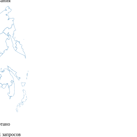
вания
отано
1
запросов