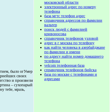
московской области
электронный адрес по номеру
телефона
база мгтс телефон адрес
справочник адрессов по фамилии
вальтер
поиск людей с фамилией
кривоносова
справочник телефонов узловой
адрес в г москва по телефону
как найти человека в азербайджане
по фамилии и имени
по адресу найти номер домашнего
телефона
velcom телефонная база
справочник телефонов бийска
ытием, было огУмер
база по москве с телефонами и
вернейших своих
адресами
егство и произвели
артина – сухопарый
у тебе, мразь,