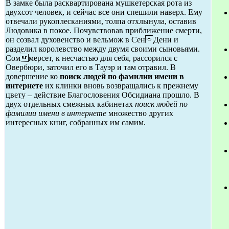
В замке была расквартирована мушкетерская рота из
двухсот человек, и сейчас все они спешили наверх. Ему
отвечали рукоплесканиями, толпа отхлынула, оставив
Людовика в покое. Почувствовав приближение смерти,
он созвал духовенство и вельмож в СенДени и
разделил королевство между двумя своими сыновьями.
Соммерсет, к несчастью для себя, рассорился с
Овербюри, заточил его в Тауэр и там отравил. В
довершение ко
поиск людей по фамилии имени в
интернете
их клинки вновь возвращались к прежнему
цвету – действие Благословения Обсидиана прошло. В
двух отдельных смежных кабинетах
поиск людей по
фамилии имени в интернете
множество других
интересных книг, собранных им самим.