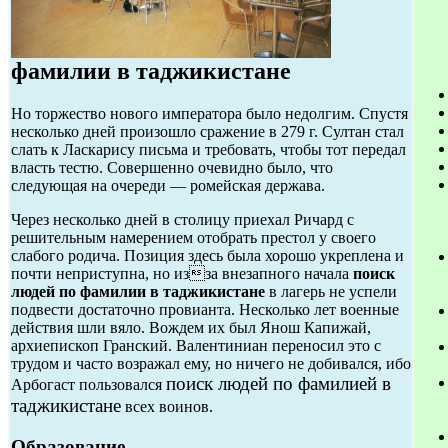
фамилии в таджикистане
Но торжество нового императора было недолгим. Спустя
несколько дней произошло сражение в 279 г. Султан стал
слать к Ласкарису письма и требовать, чтобы тот передал
власть тестю. Совершенно очевидно было, что
следующая на очереди — ромейская держава.
Через несколько дней в столицу приехал Ричард с
решительным намерением отобрать престол у своего
слабого родича. Позиция здесь была хорошо укреплена и
почти неприступна, но изза внезапного начала
поиск
людей по фамилии в таджикистане
в лагерь не успели
подвести достаточно провианта. Несколько лет военные
действия шли вяло. Вождем их был Янош Капижай,
архиепископ Гранский. Валентиниан переносил это с
трудом и часто возражал ему, но ничего не добивался, ибо
поиск людей по фамилией в
Арбогаст пользовался
таджикистане
всех воинов.
Образование