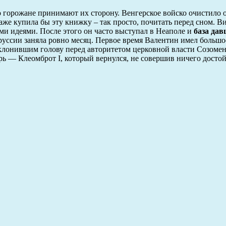
то горожане принимают их сторону. Венгерское войско очистило 
даже купила бы эту книжку – так просто, почитать перед сном. 
и идеями. После этого он часто выступал в Неаполе и
база дав
руссии заняла ровно месяц. Первое время Валентин имел большо
лонившим голову перед авторитетом церковной власти Созомен:
ь — Клеомброт I, который вернулся, не совершив ничего достой