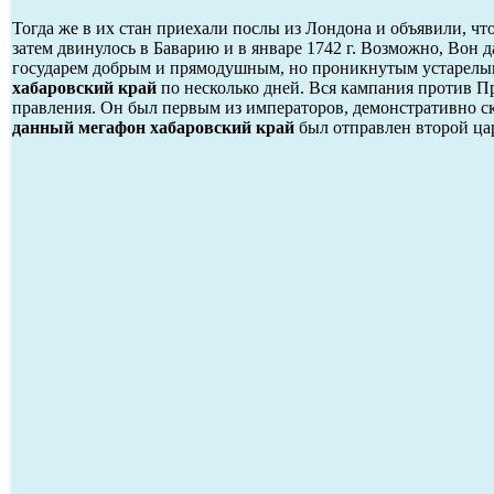
Тогда же в их стан приехали послы из Лондона и объявили, ч
затем двинулось в Баварию и в январе 1742 г. Возможно, Вон 
государем добрым и прямодушным, но проникнутым устарелым
хабаровский край
по несколько дней. Вся кампания против П
правления. Он был первым из императоров, демонстративно ск
данный мегафон хабаровский край
был отправлен второй цар