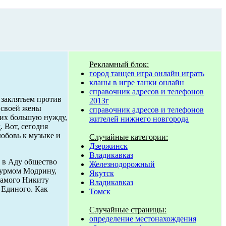
Рекламный блок:
город танцев игра онлайн играть
кланы в игре танки онлайн
справочник адресов и телефонов
 заклятьем против
2013г
 своей жены
справочник адресов и телефонов
их большую нужду,
жителей нижнего новгорода
 Вот, сегодня
любовь к музыке и
Случайные категории:
Дзержинск
Владикавказ
 в Аду общество
Железнодорожный
штурмом Модрину,
Якутск
 самого Никиту
Владикавказ
 Единого. Как
Томск
Случайные страницы:
определение местонахождения