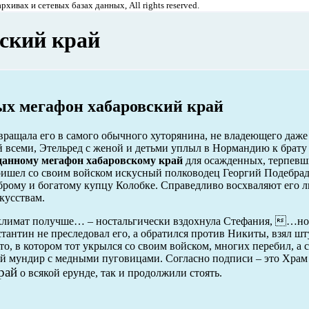
хивах и сетевых базах данных, All rights reserved.
ский край
ых мегафон хабаровский край
вращала его в самого обычного хуторянина, не владеющего даже
 всеми, Этельред с женой и детьми уплыл в Нормандию к брату
 данному мегафон хабаровскому край
для осажденных, терпевш
ишел со своим войском искусный полководец Георгий Подебрад.
оброму и богатому купцу Колобке. Справедливо восхваляют его 
кусствам.
климат получше… – ностальгически вздохнула Стефания, …но
стантин не преследовал его, а обратился против Никиты, взял 
то, в котором тот укрылся со своим войском, многих перебил, а
ый мундир с медными пуговицами. Согласно подписи – это Храм
рай
о всякой ерунде, так и продолжили стоять.