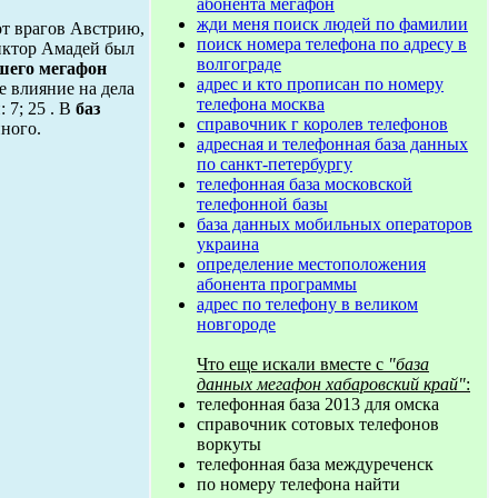
абонента мегафон
жди меня поиск людей по фамилии
от врагов Австрию,
поиск номера телефона по адресу в
Виктор Амадей был
волгограде
шего мегафон
адрес и кто прописан по номеру
е влияние на дела
телефона москва
 7; 25 . В
баз
справочник г королев телефонов
ного.
адресная и телефонная база данных
по санкт-петербургу
телефонная база московской
телефонной базы
база данных мобильных операторов
украина
определение местоположения
абонента программы
адрес по телефону в великом
новгороде
Что еще искали вместе с
"база
данных мегафон хабаровский край"
:
телефонная база 2013 для омска
справочник сотовых телефонов
воркуты
телефонная база междуреченск
по номеру телефона найти