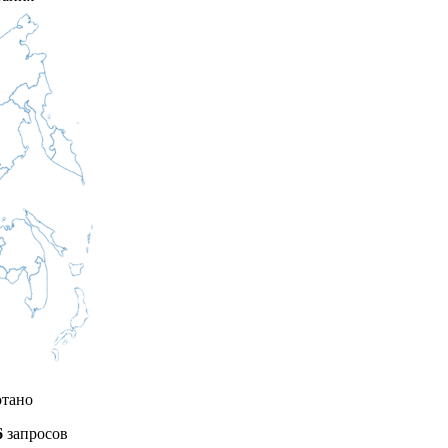
отано
6
запросов