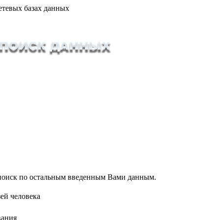
етевых базах данных
т поиск по остальным введенным Вами данным.
ей человека
вания