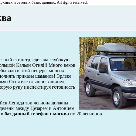
хивах и сетевых базах данных, All rights reserved.
ква
езный скипетр, сделала глубокую
 Большой Кальян Огня!!! Много веков
ебывало в этой пещере, многих
полнять приказы шаманов! Эрлеке
ьян Огня еле слышно зашипел,
скорую руку инспектируя готовность
ойск Лепида три легиона должны
азделены между Цезарем и Антонием
в
баз данный телефон г москва
по 20 легионов.