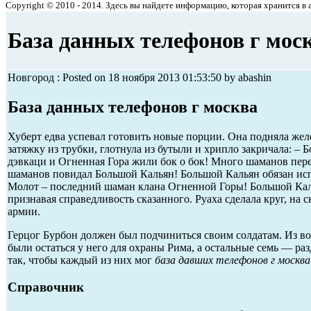
Copyright © 2010 - 2014. Здесь вы найдете информацию, которая хранится в ар
База данных телефонов г мос
Новгород : Posted on 18 ноября 2013 01:53:50 by abashin
База данных телефонов г москва
Хуберт едва успевал готовить новые порции. Она подняла жел
затяжку из трубки, глотнула из бутыли и хрипло закричала: –
дэвкаци и Огненная Гора жили бок о бок! Много шаманов пер
шаманов повидал Большой Кальян! Большой Кальян обязан ис
Молот – последний шаман клана Огненной Горы! Большой Кал
признавая справедливость сказанного. Руаха сделала круг, на 
армии.
Герцог Бурбон должен был подчиниться своим солдатам. Из в
были остаться у него для охраны Рима, а остальные семь — р
так, чтобы каждый из них мог
база давших телефонов г москва
Справочник