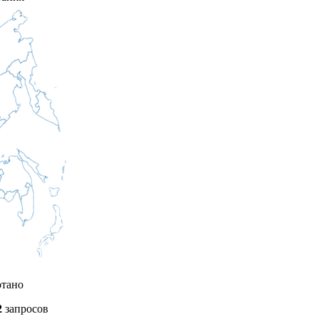
отано
2
запросов