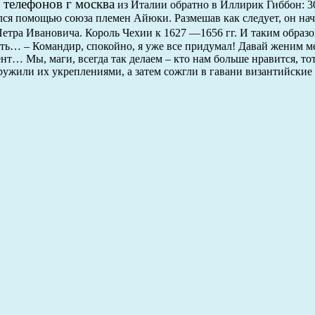
 телефонов г москва
из Италии обратно в Иллирик Гиббон: 3
лся помощью союза племен Айюки. Размешав как следует, он на
етра Ивановича. Король Чехии к 1627 —1656 гг. И таким образо
ть… – Командир, спокойно, я уже все придумал! Давай женим м
нт… Мы, маги, всегда так делаем – кто нам больше нравится, то
ружили их укреплениями, а затем сожгли в гавани византийские