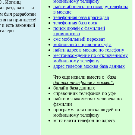
мобильному телефону
0 . Йоганц
найти абонента по номеру телефона
чал раздавать… и
в москве
м был разработан
телефонная база краснодар
еня на принцессе!
телефонная база орск
т и есть законный
поиск людей с фамилией
 галеры.
кривоносова
смс мобильный перехват
мобильный справочник уфа
найти адрес в москве по телефону
местонахождение по отключенному
мобильному телефону
адрес телефон москва база данных
Что еще искали вместе с
"база
данных телефонов г москва"
:
билайн база данных
справочник телефонов по уфе
найти в знакомствах человека по
фамилии
программа для поиска людей по
мобильному телефону
мгтс найти телефон по адресу