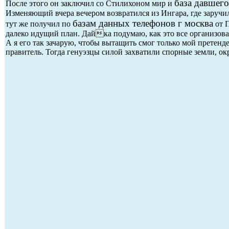
база давшего
После этого он заключил со Стилихоном мир и
Изменяющий вчера вечером возвратился из Ингара, где заручи
базам данных телефонов г москва
тут же получил по
от П
далеко идущий план. Дайка подумаю, как это все организова
А я его так зачарую, чтобы вытащить смог только мой претенде
правитель. Тогда генуэзцы силой захватили спорные земли, ок