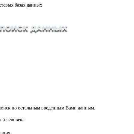
етевых базах данных
т поиск по остальным введенным Вами данным.
ей человека
вания