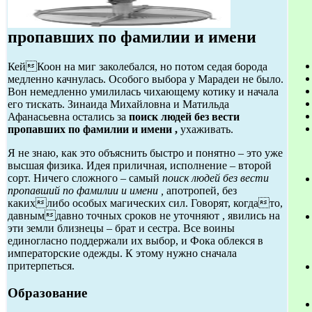
пропавших по фамилии и имени
КейКоон на миг заколебался, но потом седая борода
медленно качнулась. Особого выбора у Марадеи не было.
Вон немедленно умилилась чихающему котику и начала
его тискать. Зинаида Михайловна и Матильда
Афанасьевна остались за
поиск людей без вести
пропавших по фамилии и имени ,
ухаживать.
Я не знаю, как это объяснить быстро и понятно – это уже
высшая физика. Идея приличная, исполнение – второй
сорт. Ничего сложного – самый
поиск людей без вести
пропавший по фамилии и имени ,
апотропей, без
какихлибо особых магических сил. Говорят, когдато,
давнымдавно точных сроков не уточняют , явились на
эти земли близнецы – брат и сестра. Все воины
единогласно поддержали их выбор, и Фока облекся в
императорские одежды. К этому нужно сначала
притерпеться.
Образование