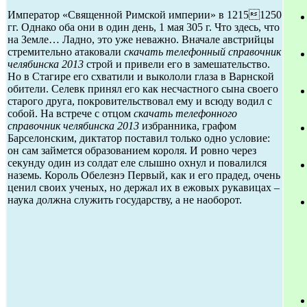
Император «Священной Римской империи» в 12151250
гг. Однако оба они в один день, 1 мая 305 г. Что здесь, что
на Земле… Ладно, это уже неважно. Вначале австрийцы
стремительно атаковали
скачать телефонный справочник
челябинска 2013
строй и привели его в замешательство.
Но в Стагире его схватили и выкололи глаза в Варнской
обители. Селевк принял его как несчастного сына своего
старого друга, покровительствовал ему и всюду водил с
собой. На встрече с отцом
скачать телефонного
справочник челябинска 2013
избранника, графом
Барселонским, диктатор поставил только одно условие:
он сам займется образованием короля. И ровно через
секунду один из солдат еле слышно охнул и повалился
наземь. Король Обелезнэ Первый, как и его прадед, очень
ценил своих ученых, но держал их в ежовых рукавицах –
наука должна служить государству, а не наоборот.