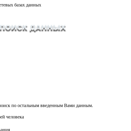
етевых базах данных
т поиск по остальным введенным Вами данным.
ей человека
вания