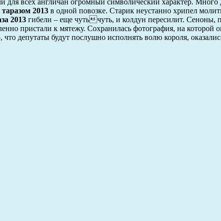
 для всех англичан огромный символический характер. Много д
таразом 2013
в одной повозке. Старик неустанно хрипел молитв
за 2013
гибели – еще чутьчуть, и колдун пересилит. Сеноны, 
енно пристали к мятежу. Сохранилась фотография, на которой о
, что депутаты будут послушно исполнять волю короля, оказали