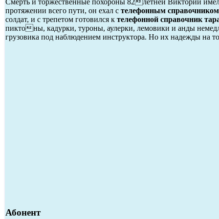
Смерть и торжественные похороны 82летней Виктории имели
протяжении всего пути, он ехал с
телефонным справочником 
солдат, и с трепетом готовился к
телефонной справочник тара
пиктоны, кадурки, туроны, аулерки, лемовики и анды немедл
грузовика под наблюдением инструктора. Но их надежды на то
Абонент