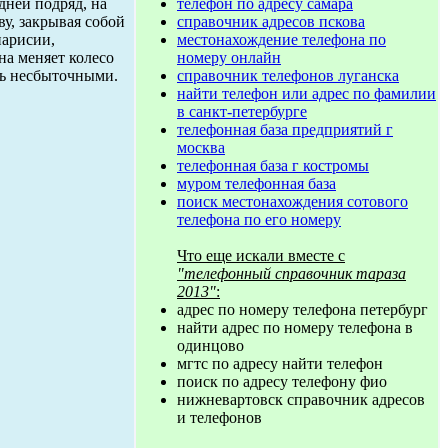
телефон по адресу самара
ней подряд, на
справочник адресов пскова
у, закрывая собой
местонахождение телефона по
парисии,
номеру онлайн
на меняет колесо
справочник телефонов луганска
сь несбыточными.
найти телефон или адрес по фамилии
в санкт-петербурге
телефонная база предприятий г
москва
телефонная база г костромы
муром телефонная база
поиск местонахождения сотового
телефона по его номеру
Что еще искали вместе с
"телефонный справочник тараза
2013"
:
адрес по номеру телефона петербург
найти адрес по номеру телефона в
одинцово
мгтс по адресу найти телефон
поиск по адресу телефону фио
нижневартовск справочник адресов
и телефонов