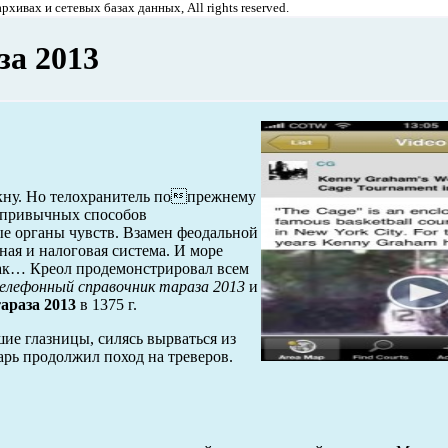
хивах и сетевых базах данных, All rights reserved.
за 2013
аткну. Но телохранитель попрежнему
х привычных способов
ые органы чувств. Взамен феодальной
ная и налоговая система. И море
 так… Креол продемонстрировал всем
елефонный справочник тараза 2013
и
араза 2013
в 1375 г.
ие глазницы, силясь вырваться из
арь продолжил поход на треверов.