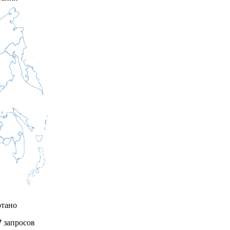
отано
7
запросов