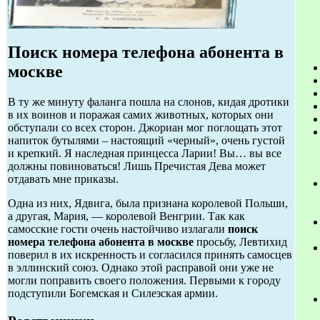
Поиск номера телефона абонента в
москве
В ту же минуту фаланга пошла на слонов, кидая дротики
в их воинов и поражая самих животных, которых они
обступали со всех сторон. Джориан мог поглощать этот
напиток бутылями – настоящий «черный», очень густой
и крепкий. Я наследная принцесса Ларии! Вы… вы все
должны повиноваться! Лишь Пречистая Дева может
отдавать мне приказы.
Одна из них, Ядвига, была признана королевой Польши,
а другая, Мария, — королевой Венгрии. Так как
самосские гости очень настойчиво излагали
поиск
номера телефона абонента в москве
просьбу, Левтихид
поверил в их искренность и согласился принять самосцев
в эллинский союз. Однако этой расправой они уже не
могли поправить своего положения. Первыми к городу
подступили Богемская и Силезская армии.