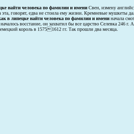
цке найти человека по фамилии и имени
Свен, измену английс
 эта, говорят, едва не стоила ему жизни. Кремневые мушкеты да
как в липецке найти человека по фамилии и имени
начала смот
началось восстание, он захватил бы все царство Селевка 246 г.
емецкий король в 15751612 гг. Так прошли два месяца.