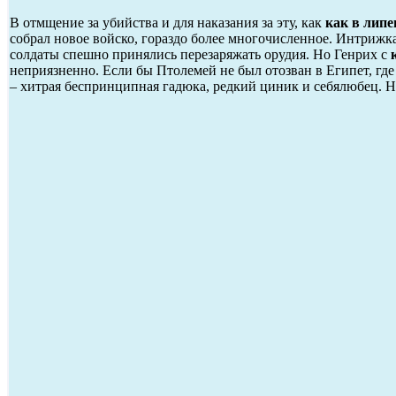
В отмщение за убийства и для наказания за эту, как
как в липе
собрал новое войско, гораздо более многочисленное. Интрижка
солдаты спешно принялись перезаряжать орудия. Но Генрих с
неприязненно. Если бы Птолемей не был отозван в Египет, где 
– хитрая беспринципная гадюка, редкий циник и себялюбец. Н