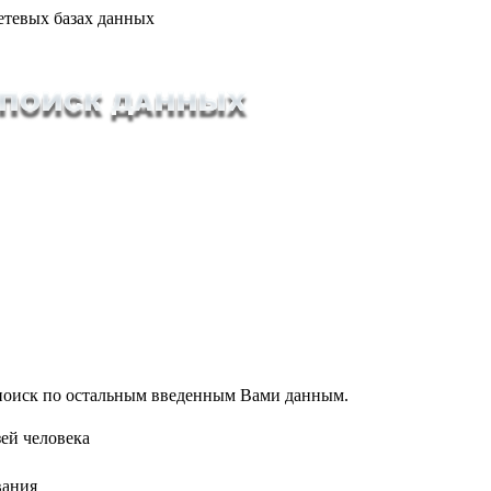
етевых базах данных
т поиск по остальным введенным Вами данным.
ей человека
вания