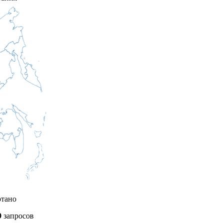
отано
9
запросов