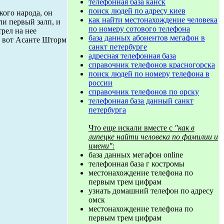
телефонная база канск
поиск людей по адресу киев
кого народа, он
как найти местонахождение человека
ли первый залп, и
по номеру сотового телефона
рел на нее
база данных абонентов мегафон в
 А вот Асанте Шторм
санкт петербурге
адресная телефонная база
справочник телефонов красногорска
поиск людей по номеру телефона в
россии
справочник телефонов по орску
телефонная база данный санкт
петербурга
Что еще искали вместе с
"как в
липецке найти человека по фамилии и
имени"
:
база данных мегафон online
телефонная база г костромы
местонахождение телефона по
первым трем цифрам
узнать домашний телефон по адресу
омск
местонахождение телефона по
первым трем цифрам