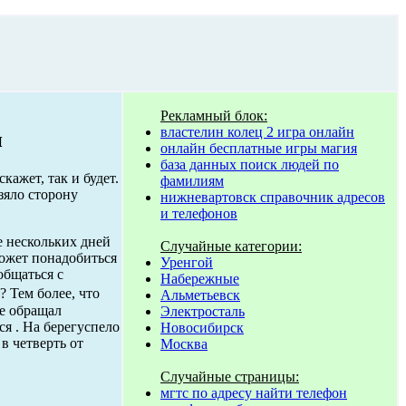
Рекламный блок:
властелин колец 2 игра онлайн
и
онлайн бесплатные игры магия
база данных поиск людей по
ажет, так и будет.
фамилиям
зяло сторону
нижневартовск справочник адресов
и телефонов
е нескольких дней
Случайные категории:
ожет понадобиться
Уренгой
общаться с
Набережные
 Тем более, что
Альметьевск
е обращал
Электросталь
ся . На берегуспело
Новосибирск
в четверть от
Москва
Случайные страницы:
мгтс по адресу найти телефон