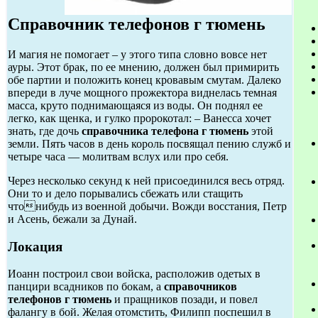
Справочник телефонов г тюмень
И магия не помогает – у этого типа словно вовсе нет
ауры. Этот брак, по ее мнению, должен был примирить
обе партии и положить конец кровавым смутам. Далеко
впереди в луче мощного прожектора виднелась темная
масса, круто поднимающаяся из воды. Он поднял ее
легко, как щенка, и гулко пророкотал: – Ванесса хочет
знать, где дочь
справочника телефона г тюмень
этой
земли. Пять часов в день король посвящал пению служб и
четыре часа — молитвам вслух или про себя.
Через несколько секунд к ней присоединился весь отряд.
Они то и дело порывались сбежать или стащить
чтонибудь из военной добычи. Вожди восстания, Петр
и Асень, бежали за Дунай.
Локация
Иоанн построил свои войска, расположив одетых в
панцири всадников по бокам, а
справочников
телефонов г тюмень
и пращников позади, и повел
фалангу в бой. Желая отомстить, Филипп поспешил в