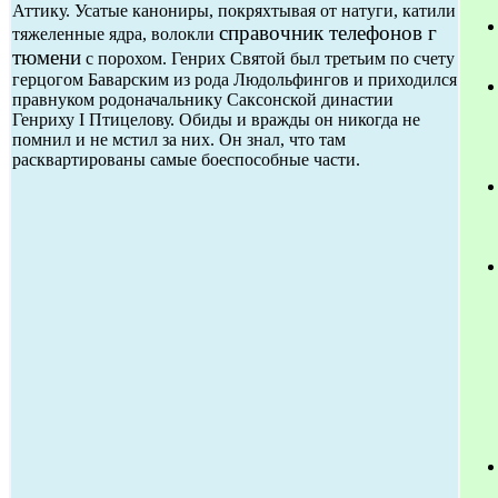
Аттику. Усатые канониры, покряхтывая от натуги, катили
справочник телефонов г
тяжеленные ядра, волокли
тюмени
с порохом. Генрих Святой был третьим по счету
герцогом Баварским из рода Людольфингов и приходился
правнуком родоначальнику Саксонской династии
Генриху I Птицелову. Обиды и вражды он никогда не
помнил и не мстил за них. Он знал, что там
расквартированы самые боеспособные части.