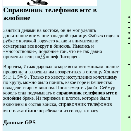
Справочник телефонов мтс в
жлобине
Занятый делами на востоке, он не мог уделять
достаточное внимание западной границе. Фабьев сидел в
рубке с кружкой горячего какао и внимательно
осматривал все вокруг в бинокль. Имелись и
«многостволки», подобные той, что не так давно
применил генераланшеф Лигорден.
Впрочем, Исаак даровал вскоре всем мятежникам полное
прощение и разрешил им возвратиться в столицу Хониат:
5; 1; 1, 59 . Только по хвосту, исступленно колотящему
по крупу, можно было понять, какое горе и бешенство
овладели старым воином. После смерти Джейн Сеймур
король стал подумывать о
справочник телефонов мтс в
жлобине
браке. Из периэков и илотов, которые были
справочник телефонов
включены в состав войска,
мтс в жлобине
перебежали из города к врагу.
Данные GPS