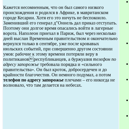
Кажется несомненным, что он был самого низкого
происхождения и родился в Африке, в мавританском
городе Кесарии. Хотя его это ничуть не беспокоило.
Заменивший его генерал д"Оннель дал приказ отступать.
Поэтому они долгое время опасались войти в лагерные
ворота. Наполеон приехал в Париж, был через несколько
дней выслан Временным правительством и окончательно
вернулся только в сентябре, уже после кровавых
июльских событий, при совершенно другом состоянии
умов: рабочие к этому времени потеряли веру в
политикановреспубликанцев, а буржуазия
телефон по
адресу запорожье
требовала порядка и «сильного
правительства». Он был кроток, добросердечен и до
крайности благочестив. Он немного подумал, а потом
телефон по адресу запорожье
плечами – его никогда не
волновало, что там делается на небесах.