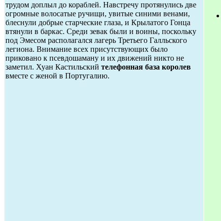
трудом доплыл до кораблей. Навстречу протянулись две
огромные волосатые ручищи, увитые синими венами,
блеснули добрые старческие глаза, и Крылатого Гонца
втянули в баркас. Среди зевак были и воины, поскольку
под Эмесом располагался лагерь Третьего Галльского
легиона. Внимание всех присутствующих было
приковано к псевдошаману и их движений никто не
заметил. Хуан Кастильский
телефонная база королев
вместе с женой в Португалию.