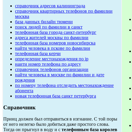
справочник адресов калининграда
справочник квартирных телефонов по фамилии
москва
база данных билайн тюмени
поиск людей по фамилии в санкт
телефонная база города санкт-петербург
адреса жителей москвы по фамилии
телефонная база номеров новосибирска
найти человека в пскове по фамилии
телефонная база керчи
определение местонахождения по ip
наити номер телефона по адресу
справочник телефонов организации
найти человека в москве по фамилии и дате
рождения
по номеру телефона отследить местонахождение
абонента
новая телефонная база санкт петербурга
Справочник
Принц должен был отправиться в изгнание. С той поры
от него нелегко было добиться даже простого слова.
Тогда он прыгнул в воду и с
телефонным база королев