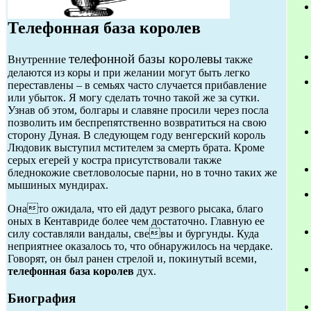
Телефонная база королев
телефонной базы королевы
Внутренние
также
делаются из коры и при желании могут быть легко
переставлены – в семьях часто случается прибавление
или убыток. Я могу сделать точно такой же за сутки.
Узнав об этом, болгары и славяне просили через посла
позволить им беспрепятственно возвратиться на свою
сторону Дуная. В следующем году венгерский король
Людовик выступил мстителем за смерть брата. Кроме
серых егерей у костра присутствовали также
бледнокожие светловолосые парни, но в точно таких же
мышиных мундирах.
Онато ожидала, что ей дадут резвого рысака, благо
оных в Кентавриде более чем достаточно. Главную ее
силу составляли вандалы, свевы и бургунды. Куда
неприятнее оказалось то, что обнаружилось на чердаке.
Говорят, он был ранен стрелой и, покинутый всеми,
телефонная база королев
дух.
Биография