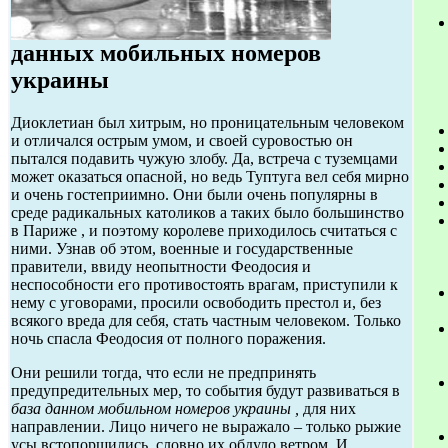
данных мобильных номеров
украины
Диоклетиан был хитрым, но проницательным человеком
и отличался острым умом, и своей суровостью он
пытался подавить чужую злобу. Да, встреча с туземцами
может оказаться опасной, но ведь Туптуга вел себя мирно
и очень гостеприимно. Они были очень популярны в
среде радикальных католиков а таких было большинство
в Париже , и поэтому королеве приходилось считаться с
ними. Узнав об этом, военные и государственные
правители, ввиду неопытности Феодосия и
неспособности его противостоять врагам, приступили к
нему с уговорами, просили освободить престол и, без
всякого вреда для себя, стать частным человеком. Только
ночь спасла Феодосия от полного поражения.
Они решили тогда, что если не предпринять
предупредительных мер, то события будут развиваться в
база данном мобильном номеров украины ,
для них
направлении. Лицо ничего не выражало – только рыжие
усы встопорщились, словно их обдуло ветром. И