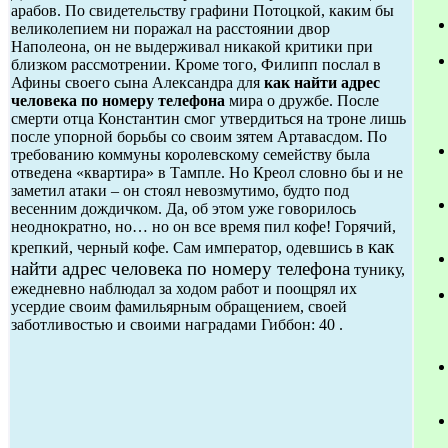
арабов. По свидетельству графини Потоцкой, каким бы
великолепием ни поражал на расстоянии двор
Наполеона, он не выдерживал никакой критики при
близком рассмотрении. Кроме того, Филипп послал в
Афины своего сына Александра для
как найти адрес
человека по номеру телефона
мира о дружбе. После
смерти отца Константин смог утвердиться на троне лишь
после упорной борьбы со своим зятем Артавасдом. По
требованию коммуны королевскому семейству была
отведена «квартира» в Тампле. Но Креол словно бы и не
заметил атаки – он стоял невозмутимо, будто под
весенним дождичком. Да, об этом уже говорилось
неоднократно, но… но он все время пил кофе! Горячий,
как
крепкий, черный кофе. Сам император, одевшись в
найти адрес человека по номеру телефона
тунику,
ежедневно наблюдал за ходом работ и поощрял их
усердие своим фамильярным обращением, своей
заботливостью и своими наградами Гиббон: 40 .