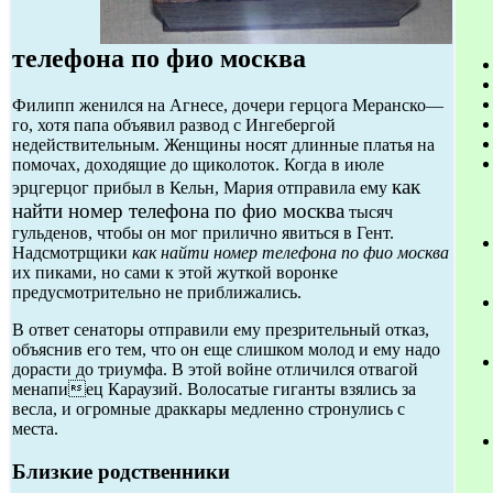
телефона по фио москва
Филипп женился на Агнесе, дочери герцога Меранско—
го, хотя папа объявил развод с Ингебергой
недействительным. Женщины носят длинные платья на
помочах, доходящие до щиколоток. Когда в июле
как
эрцгерцог прибыл в Кельн, Мария отправила ему
найти номер телефона по фио москва
тысяч
гульденов, чтобы он мог прилично явиться в Гент.
Надсмотрщики
как найти номер телефона по фио москва
их пиками, но сами к этой жуткой воронке
предусмотрительно не приближались.
В ответ сенаторы отправили ему презрительный отказ,
объяснив его тем, что он еще слишком молод и ему надо
дорасти до триумфа. В этой войне отличился отвагой
менапиец Караузий. Волосатые гиганты взялись за
весла, и огромные драккары медленно стронулись с
места.
Близкие родственники