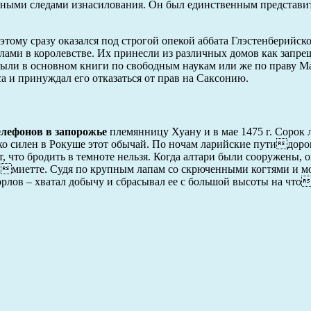
явными следами изнасилования. Он был единственным представи
этому сразу оказался под строгой опекой аббата Глэстенберийск
елами в королевстве. Их принесли из различных домов как запр
 были в основном книги по свободным наукам или же по праву Ма
а и принуждал его отказаться от прав на Саксонию.
елефонов в запорожье
племянницу Хуану и в мае 1475 г. Сорок л
ко силен в Рокуше этот обычай. По ночам ларийские путидор
 что бродить в темноте нельзя. Когда алтари были сооружены, 
амиетте. Судя по крупным лапам со скрюченными когтями и 
орлов – хватал добычу и сбрасывал ее с большой высоты на что