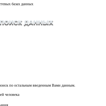
етевых базах данных
т поиск по остальным введенным Вами данным.
ей человека
вания