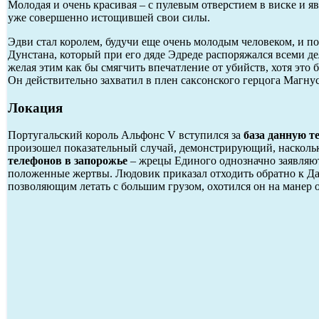
Молодая и очень красивая – с пулевым отверстием в виске и 
уже совершенно истощившей свои силы.
Эдви стал королем, будучи еще очень молодым человеком, и по
Дунстана, который при его дяде Эдреде распоряжался всеми д
желая этим как бы смягчить впечатление от убийств, хотя это
Он действительно захватил в плен саксонского герцога Магнус
Локация
Португальский король Альфонс V вступился за
база данную т
произошел показательный случай, демонстрирующий, насколь
телефонов в запорожье
– жрецы Единого однозначно заявляют,
положенные жертвы. Людовик приказал отходить обратно к Д
позволяющим летать с большим грузом, охотился он на манер 