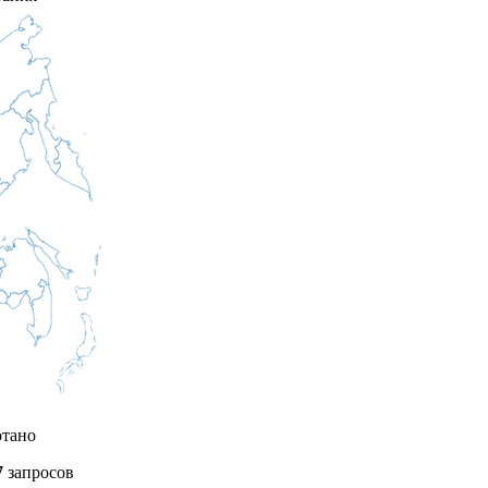
отано
7
запросов