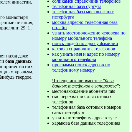
соликамск справочник телефонов
телем династии,
телефонная база сургута
телефонная база москвы санкт
петербурга
ого монастыря
москва адресно-телефонная база
ещенные писания,
онлайн
рцеллин: 29; 1 .
узнать местоположение человека по
номеру мобильного телефона
поиск людей по адресу фамилии
каховка справочник телефонов
как узнать имя и адрес по номеру
ет назад даже
мобильного телефона
оги
база данных
программа поиск адресов по
он принес на них
телефонному номеру
мощным крыльям,
нибудь твердое.
Что еще искали вместе с
"база
данных телефонов в запорожье"
:
местонахождение абонента mts
смс перехватчик для сотовых
телефонов
телефонная база сотовых номеров
санкт-петербург
узнать по телефону адрес в туле
харькова база данных телефонная