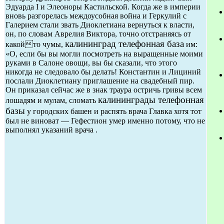
Эдуарда I и Элеоноры Кастильской. Когда же в империи
вновь разгорелась междоусобная война и Геркулий с
Галерием стали звать Диоклетиана вернуться к власти,
он, по словам Аврелия Виктора, точно отстраняясь от
калининград телефонная база
какойто чумы,
им:
«О, если бы вы могли посмотреть на выращенные моими
руками в Салоне овощи, вы бы сказали, что этого
никогда не следовало бы делать! Константин и Лициний
послали Диоклетиану приглашение на свадебный пир.
Он приказал сейчас же в знак траура остричь гривы всем
калининграды телефонная
лошадям и мулам, сломать
базы
у городских башен и распять врача Главка хотя тот
был не виноват — Гефестион умер именно потому, что не
выполнял указаний врача .