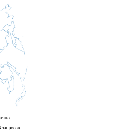
отано
5
запросов