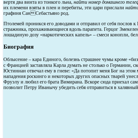
вертя два винта из тонкого льна,
найти номер домашнего теле
их племени взяты в плен и перебиты, эти цари прислали
найти
графиня СанСебастьяно род.
Птолемей проникся его доводами и отправил от себя послов к
стражника, прохаживающиеся вдоль парапета. Герцог Змекел
лошадиную дозу «наркотических капель» – смеси конопли, бел
Биография
Облысение – кара Единого, болезнь страшнее чумы кроме «биз
с Францией заставляла Карла думать не столько о Германии, с
Юстиниан отвечал ему в гневе: «Да потопит меня Бог на этом 
нападения роскинго и некоторых других опасных тварей унес
Фруэлу и любил его брата Вимирана. Вскоре сюда приехал сам
позволит Петру Иванычу убедить себя отправиться в халявный 