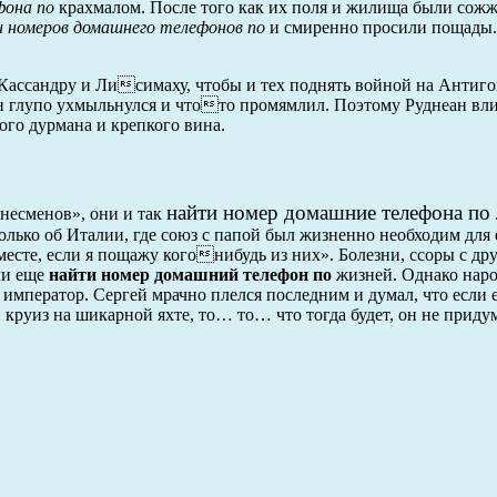
фона по
крахмалом. После того как их поля и жилища были сожж
 номеров домашнего телефонов по
и смиренно просили пощады.
 Кассандру и Лисимаху, чтобы и тех поднять войной на Антиго
ен глупо ухмыльнулся и чтото промямлил. Поэтому Руднеан в
ого дурмана и крепкого вина.
найти номер домашние телефона по
несменов», они и так
колько об Италии, где союз с папой был жизненно необходим для 
месте, если я пощажу когонибудь из них». Болезни, ссоры с др
ли еще
найти номер домашний телефон по
жизней. Однако наро
 император. Сергей мрачно плелся последним и думал, что если
круиз на шикарной яхте, то… то… что тогда будет, он не приду