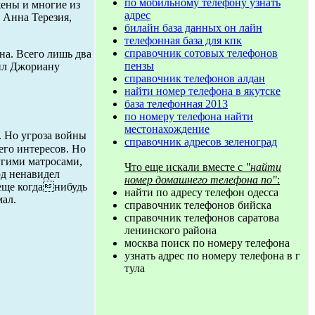
по мобильному телефону узнать
ены и многие из
адрес
 Анна Терезия,
билайн база данных он лайн
телефонная база для кпк
справочник сотовых телефонов
на. Всего лишь два
пензы
лил Джориану
справочник телефонов алдан
найти номер телефона в якутске
база телефонная 2013
по номеру телефона найти
местонахождение
. Но угроза войны
справочник адресов зеленоград
его интересов. Но
угими матросами,
Что еще искали вместе с
"найти
д ненавидел
номер домашнего телефона по"
:
 еще когданибудь
найти по адресу телефон одесса
мал.
справочник телефонов бийска
справочник телефонов саратова
ленинского района
москва поиск по номеру телефона
узнать адрес по номеру телефона в г
тула