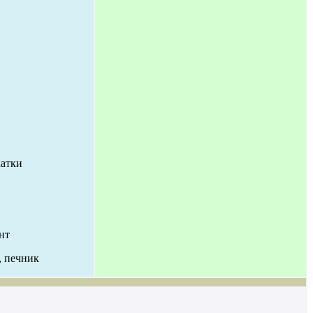
катки
нт
, печник