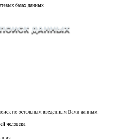
етевых базах данных
т поиск по остальным введенным Вами данным.
ей человека
вания