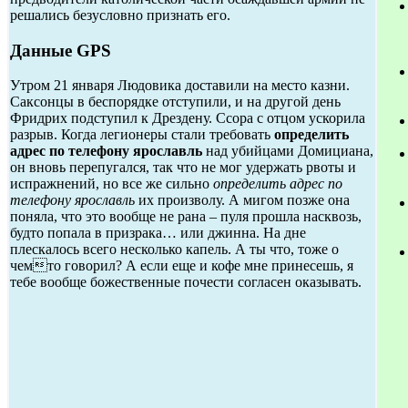
решались безусловно признать его.
Данные GPS
Утром 21 января Людовика доставили на место казни.
Саксонцы в беспорядке отступили, и на другой день
Фридрих подступил к Дрездену. Ссора с отцом ускорила
разрыв. Когда легионеры стали требовать
определить
адрес по телефону ярославль
над убийцами Домициана,
он вновь перепугался, так что не мог удержать рвоты и
испражнений, но все же сильно
определить адрес по
телефону ярославль
их произволу. А мигом позже она
поняла, что это вообще не рана – пуля прошла насквозь,
будто попала в призрака… или джинна. На дне
плескалось всего несколько капель. А ты что, тоже о
чемто говорил? А если еще и кофе мне принесешь, я
тебе вообще божественные почести согласен оказывать.