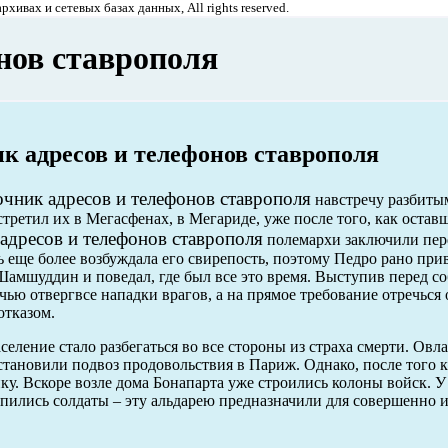
хивах и сетевых базах данных, All rights reserved.
нов ставрополя
к адресов и телефонов ставрополя
очник адресов и телефонов ставрополя
навстречу разбиты
третил их в Мегасфенах, в Мегариде, уже после того, как остав
адресов и телефонов ставрополя
полемархи заключили пер
 еще более возбуждала его свирепость, поэтому Педро рано при
Шамшуддин и поведал, где был все это время. Выступив перед со
ью отвергвсе нападки врагов, а на прямое требование отречься 
отказом.
еление стало разбегаться во все стороны из страха смерти. Овл
тановили подвоз продовольствия в Париж. Однако, после того 
у. Вскоре возле дома Бонапарта уже строились колоны войск. У
лпились солдаты – эту альдарею предназначили для совершенно 