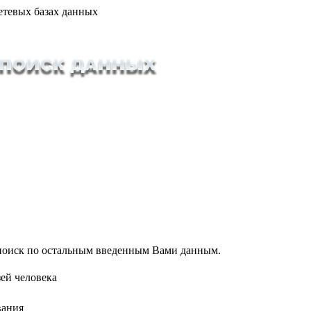
етевых базах данных
т поиск по остальным введенным Вами данным.
ей человека
вания