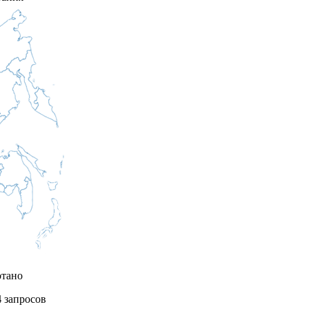
отано
4
запросов