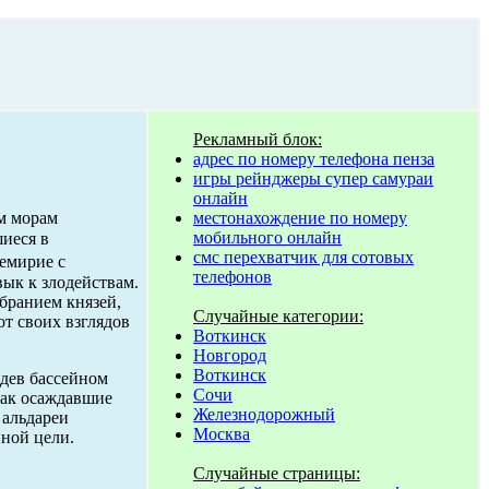
Рекламный блок:
адрес по номеру телефона пенза
игры рейнджеры супер самураи
онлайн
м морам
местонахождение по номеру
мобильного онлайн
шиеся в
смс перехватчик для сотовых
емирие с
телефонов
вык к злодействам.
бранием князей,
Случайные категории:
от своих взглядов
Воткинск
Новгород
Воткинск
адев бассейном
Сочи
как осаждавшие
Железнодорожный
 альдареи
Москва
иной цели.
Случайные страницы: