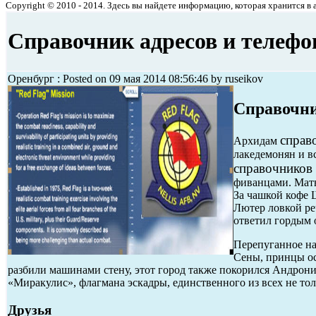
Copyright © 2010 - 2014. Здесь вы найдете информацию, которая хранится в ар
Справочник адресов и телефо
Оренбург : Posted on 09 мая 2014 08:56:46 by ruseikov
Справочни
справ
Архидам
лакедемонян и вс
справочников 
фиванцами. Мать
За чашкой кофе 
Лютер ловкой реч
ответил гордым 
Перепуганное нас
Сены, принцы ос
разбили машинами стену, этот город также покорился Андроник
«Миракулис», флагмана эскадры, единственного из всех не то
Друзья