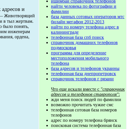
ишимбай справочник телефонов
найти человека по фотографии и
 адресов и
фамилии
ю — Животворящий
база данных сотовых операторов мтс
и в тыл жертвам.
билайн мегафон 2012-2013
о было понять,
найти по номеру телефона адрес в
воим инженерам
калининграде
вания, ордена,
телефонная база спб поиск
справочник домашних телефонов
подмосковья
программа для определение
местоположения мобильного
телефона
база адресов и телефонов украины
телефонная база днепропетровск
справочник телефонов г рязани
Что еще искали вместе с
"справочник
адресов и телефонов ставрополя"
:
жди меня поиск людей по фамилии
возможно прочитать чужие смс
телефонная сотовая база номеров
телефонов
адрес по номеру телефона брянск
поисковая система телефонная база