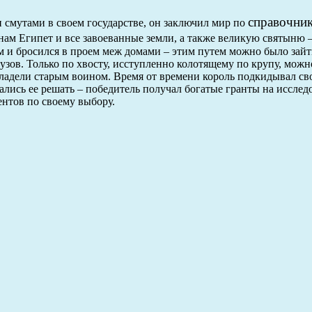
справочник
 смутами в своем государстве, он заключил мир по
нам Египет и все завоеванные земли, а также великую святын
 и бросился в проем меж домами – этим путем можно было зайт
узов. Только по хвосту, исступленно колотящему по крупу, можн
ладели старым воином. Время от времени король подкидывал с
лись ее решать – победитель получал богатые гранты на исследо
нтов по своему выбору.