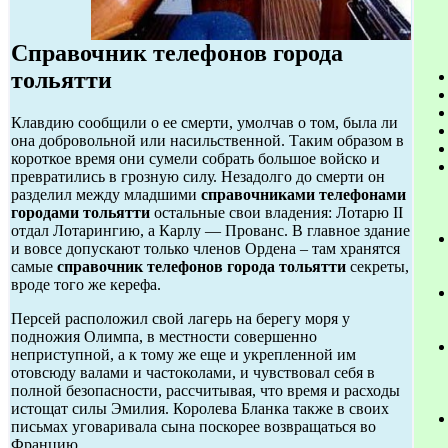
Справочник телефонов города
тольятти
Клавдию сообщили о ее смерти, умолчав о том, была ли
она добровольной или насильственной. Таким образом в
короткое время они сумели собрать большое войско и
превратились в грозную силу. Незадолго до смерти он
разделил между младшими
справочниками телефонами
городами тольятти
остальные свои владения: Лотарю II
отдал Лотарингию, а Карлу — Прованс. В главное здание
и вовсе допускают только членов Ордена – там хранятся
самые
справочник телефонов города тольятти
секреты,
вроде того же керефа.
Персей расположил свой лагерь на берегу моря у
подножия Олимпа, в местности совершенно
неприступной, а к тому же еще и укрепленной им
отовсюду валами и частоколами, и чувствовал себя в
полной безопасности, рассчитывая, что время и расходы
истощат силы Эмилия. Королева Бланка также в своих
письмах уговаривала сына поскорее возвращаться во
Францию.