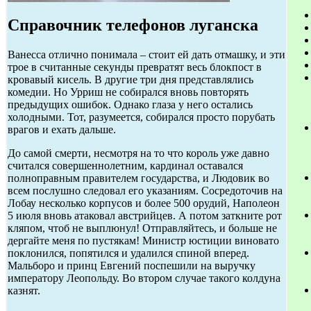
Справочник телефонов луганска
Ванесса отлично понимала – стоит ей дать отмашку, и эти
трое в считанные секунды превратят весь блокпост в
кровавый кисель. В другие три дня представлялись
комедии. Но Урриш не собирался вновь повторять
предыдущих ошибок. Однако глаза у него остались
холодными. Тот, разумеется, собирался просто порубать
врагов и ехать дальше.
До самой смерти, несмотря на то что король уже давно
считался совершеннолетним, кардинал оставался
полноправным правителем государства, и Людовик во
всем послушно следовал его указаниям. Сосредоточив на
Лобау несколько корпусов и более 500 орудий, Наполеон
5 июля вновь атаковал австрийцев. А потом заткните рот
кляпом, чтоб не выплюнул! Отправляйтесь, и больше не
дергайте меня по пустякам! Министр юстиции виновато
поклонился, попятился и удалился спиной вперед.
Мальборо и принц Евгений поспешили на выручку
императору Леопольду. Во втором случае такого колдуна
казнят.