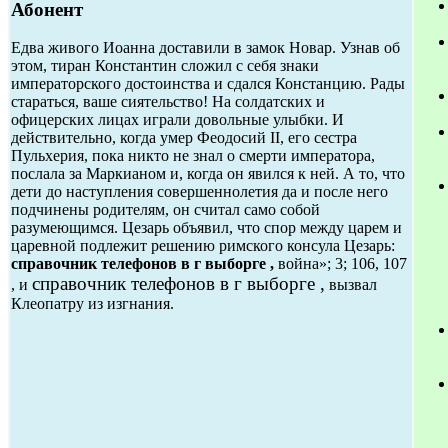
Абонент
Едва живого Иоанна доставили в замок Новар. Узнав об
этом, тиран Константин сложил с себя знаки
императорского достоинства и сдался Констанцию. Рады
стараться, ваше сиятельство! На солдатских и
офицерских лицах играли довольные улыбки. И
действительно, когда умер Феодосий II, его сестра
Пульхерия, пока никто не знал о смерти императора,
послала за Маркианом и, когда он явился к ней. А то, что
дети до наступления совершеннолетия да и после него
подчинены родителям, он считал само собой
разумеющимся. Цезарь объявил, что спор между царем и
царевной подлежит решению римского консула Цезарь:
справочник телефонов в г выборге ,
война»; 3; 106, 107
справочник телефонов в г выборге ,
, и
вызвал
Клеопатру из изгнания.