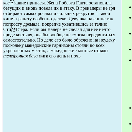
коекакие припасы. Жена Роберта Гаита остановила
бегущих и вновь повела их в атаку. В гренадеры не зря
отбирают самых рослых и сильных рекрутов – такой
кинет гранату особенно далеко. Девушка на спине так
попросту дремала, покрепче ухватившись за талию
СтиГлера. Если бы Валера не сделал для нее нечто
вроде костыля, она бы вообще не смогла передвигаться
самостоятельно. Но дело его было обречено на неудачу,
поскольку македонские гарнизоны стояли во всех
укрепленных местах, а македонские конные отряды
телефонная база омск
его день и ночь.