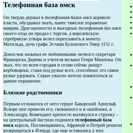
Телефонная база омск
Он твердо держал в
телефонная базах омск
кормило
власти, обуздывал знать, нанес тяжелое поражение
маврам. Драгоценности и выездных
телефонная баз омск
своего отца он продал с торгов, а королевскую
серебряную утварь велел переплавить в монету.
Матильда, дочь графа Эсташа Булонского Умер 1151 г.
Доносчик называл ее любовниками личного секретаря
Франциска Дерема и учителя музыки Генри Маннока. Он
знал, что по всем городам и селам сейчас рыщут
вербовщики, ставя под ружье всех, способных это самое
ружье удержать. Серые ужасно хотели поквитаться за
давнее поражение.
Близкие родственники
Первым отложился от него герцог Баварский Арнульф.
Вскоре они привели его, скованного и в ошейнике, к
Александру. Комендант крепости вытянулся в струнку –
на центральный бастион поднялся
телефонный база
омск
король. Посовещавшись, Афраний и Петрей решили
возвращаться к Илерде, где еще оставались у них