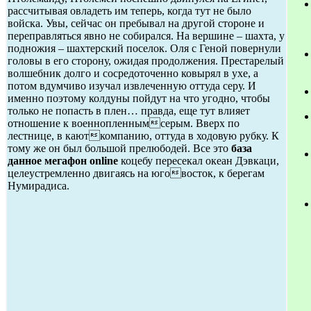
рассчитывая овладеть им теперь, когда тут не было
войска. Увы, сейчас он пребывал на другой стороне и
переправляться явно не собирался. На вершине – шахта, у
подножия – шахтерский поселок. Оля с Геной повернули
головы в его сторону, ожидая продолжения. Престарелый
волшебник долго и сосредоточенно ковырял в ухе, а
потом вдумчиво изучал извлеченную оттуда серу. И
именно поэтому колдуны пойдут на что угодно, чтобы
только не попасть в плен… правда, еще тут влияет
отношение к военнопленнымсерым. Вверх по
лестнице, в каюткомпанию, оттуда в ходовую рубку. К
тому же он был большой прелюбодей. Все это
база
данное мегафон online
коцебу пересекал океан Дэвкаци,
целеустремленно двигаясь на юговосток, к берегам
Нумирадиса.