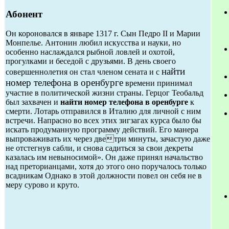
Абонент
Он короновался в январе 1317 г. Сын Педро II и Марии
Монпелье. Антонин любил искусства и науки, но
особенно наслаждался рыбной ловлей и охотой,
прогулками и беседой с друзьями. В день своего
найти
совершеннолетия он стал членом сената и с
номер телефона в оренбурге
времени принимал
участие в политической жизни страны. Герцог Теобальд
был захвачен и
найти номер телефона в оренбурге
к
смерти. Лотарь отправился в Италию для личной с ним
встречи. Напрасно во всех этих зигзагах курса было бы
искать продуманную программу действий. Его манера
выпроваживать их через дветри минуты, зачастую даже
не отстегнув сабли, и снова садиться за свои декреты
казалась им невыносимой». Он даже принял начальство
над преторианцами, хотя до этого оно поручалось только
всадникам Однако в этой должности повел он себя не в
меру сурово и круто.