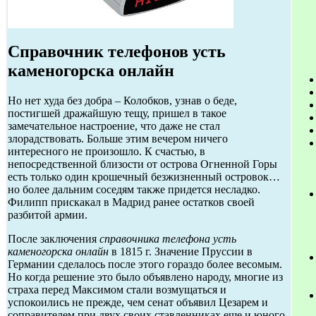
Справочник телефонов усть
каменогорска онлайн
Но нет худа без добра – Колобков, узнав о беде,
постигшей дражайшую тещу, пришел в такое
замечательное настроение, что даже не стал
злорадствовать. Больше этим вечером ничего
интересного не произошло. К счастью, в
непосредственной близости от острова Огненной Горы
есть только один крошечный безжизненный островок…
но более дальним соседям также придется несладко.
Филипп прискакал в Мадрид ранее остатков своей
разбитой армии.
После заключения
справочника телефона усть
каменогорска онлайн
в 1815 г. Значение Пруссии в
Германии сделалось после этого гораздо более весомым.
Но когда решение это было объявлено народу, многие из
страха перед Максимом стали возмущаться и
успокоились не прежде, чем сенат объявил Цезарем и
соправителем при двух своих ставленниках еще и юного