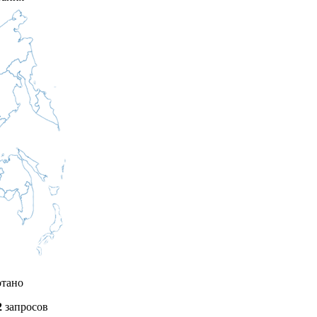
отано
2
запросов