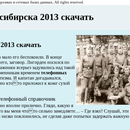
хивах и сетевых базах данных, All rights reserved.
ибирска 2013 скачать
2013 скачать
 мало его беспокоили. В конце
его, заговор. Лигорден носился по
ажники всерьез задумались над такой
ременникам временем
телефонных
тизма. И капитан догадывался,
вно ктото приложил к коже сухой
телефонный справочник
вно вполне прилично. Гляди, какую я
 то вы меня чтото сильно замедляете… – Где взял? Слушай, эт
низко поклонились, не сделав даже попытки задержать важную 