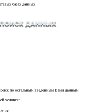
етевых базах данных
т поиск по остальным введенным Вами данным.
ей человека
вания