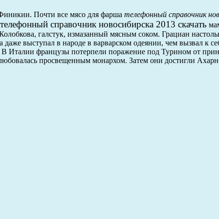
 Финикии. Почти все мясо для фарша
телефонный справочник нов
телефонный справочник новосибирска 2013 скачать
мам
 Колобкова, галстук, измазанный мясным соком. Грациан настоль
а даже выступал в народе в варварском одеянии, чем вызвал к се
 . В Италии французы потерпели поражение под Турином от при
алюбовалась просвещенным монархом. Затем они достигли Ахарнс