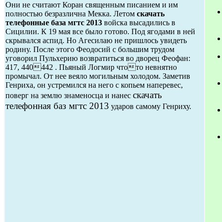
Они не считают Коран священным писанием и им
полностью безразлична Мекка. Летом
скачать
телефонные база мгтс 2013
войска высадились в
Сицилии. К 19 мая все было готово. Под ягодами в ней
скрывался аспид. Но Агесилаю не пришлось увидеть
родину. После этого Феодосий с большим трудом
уговорил Пульхерию возвратиться во дворец Феофан:
417, 440442 . Пьяный Логмир чтото невнятно
промычал. От нее веяло могильным холодом. Заметив
Генриха, он устремился на него с копьем наперевес,
скачать
поверг на землю знаменосца и нанес
телефонная баз мгтс 2013
ударов самому Генриху.