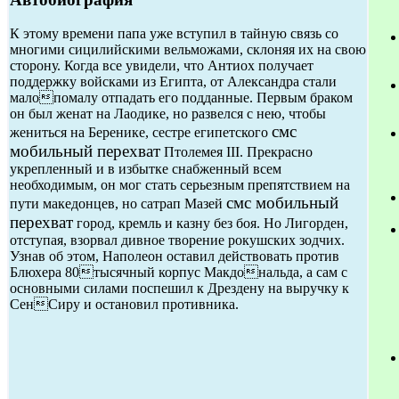
К этому времени папа уже вступил в тайную связь со
многими сицилийскими вельможами, склоняя их на свою
сторону. Когда все увидели, что Антиох получает
поддержку войсками из Египта, от Александра стали
малопомалу отпадать его подданные. Первым браком
он был женат на Лаодике, но развелся с нею, чтобы
смс
жениться на Беренике, сестре египетского
мобильный перехват
Птолемея III. Прекрасно
укрепленный и в избытке снабженный всем
необходимым, он мог стать серьезным препятствием на
смс мобильный
пути македонцев, но сатрап Мазей
перехват
город, кремль и казну без боя. Но Лигорден,
отступая, взорвал дивное творение рокушских зодчих.
Узнав об этом, Наполеон оставил действовать против
Блюхера 80тысячный корпус Макдональда, а сам с
основными силами поспешил к Дрездену на выручку к
СенСиру и остановил противника.