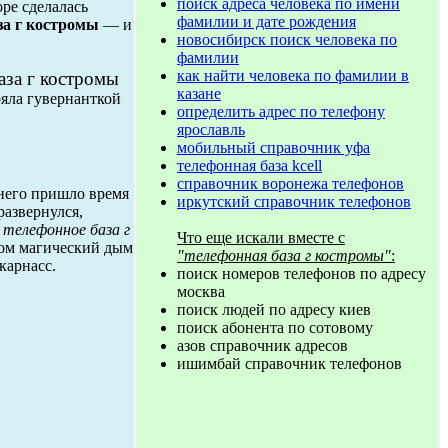
поиск адреса человека по имени
ре сделалась
фамилии и дате рождения
за г костромы
— и
новосибирск поиск человека по
фамилии
как найти человека по фамилии в
аза г костромы
казане
ояла гувернанткой
определить адрес по телефону
ярославль
мобильный справочник уфа
телефонная база kcell
справочник воронежа телефонов
 него пришло время
иркутский справочник телефонов
развернулся,
о
телефонное база г
Что еще искали вместе с
том магический дым
"телефонная база г костромы"
:
карнасс.
поиск номеров телефонов по адресу
москва
поиск людей по адресу киев
поиск абонента по сотовому
азов справочник адресов
ишимбай справочник телефонов