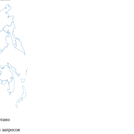
отано
5
запросов