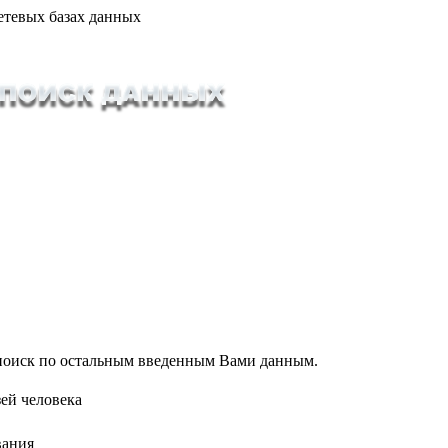
етевых базах данных
т поиск по остальным введенным Вами данным.
ей человека
вания