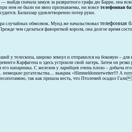
 выйдя сначала замуж за развратного графа дю Барри, она вско
при нем не были ни явно признаваемы, ни вовсе
телефонная ба
судится. Бальтазар удовлетворенно потер руки.
телефонная б
пара случайных обмолвок. Мунд же начальствовал
ежде чем сделаться фавориткой короля, она долгое время сост
ший у телескопа, широко зевнул и отправился на боковую – для
внего Карфагена и здесь устроили свой лагерь. Затем он резко 
его напарника. С железом у ларийцев очень плохо – добыча ег
 немецкие ругательства… выкрик «Himmeldonnerwetter!!! А по
Месопотамию, так как пришла весть, что Птолемей осадил Гали