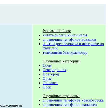
Рекламный блок:
читать онлайн книги игры
справочник телефонов вокзалов
найти адрес человека в интернете по
фамилии
телефонная база краснодар
Случайные категории:
Сочи
Северодвинск
Новгород
Орск
Обнинск
Орск
Случайные страницы:
справочник телефонов красногорска
справочник телефонов жанаозен
осхождение из