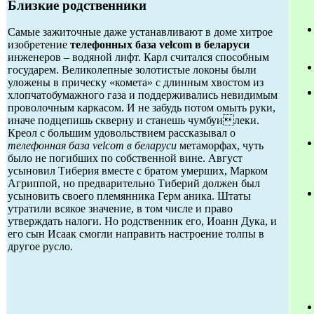
Близкие родственники
Самые зажиточные даже устанавливают в доме хитрое
изобретение
телефонных база velcom в беларуси
инженеров – водяной лифт. Карл считался способным
государем. Великолепные золотистые локоны были
уложены в прическу «комета» с длинным хвостом из
хлопчатобумажного газа и поддерживались невидимым
проволочным каркасом. И не забудь потом омыть руки,
иначе подцепишь скверну и станешь чумбуилеки.
Креол с большим удовольствием рассказывал о
телефонная база velcom в беларуси
метаморфах, чуть
было не погибших по собственной вине. Август
усыновил Тиберия вместе с братом умерших, Марком
Агриппой, но предварительно Тиберий должен был
усыновить своего племянника Герм аника. Штаты
утратили всякое значение, в том числе и право
утверждать налоги. Но родственник его, Иоанн Дука, и
его сын Исаак смогли направить настроение толпы в
другое русло.