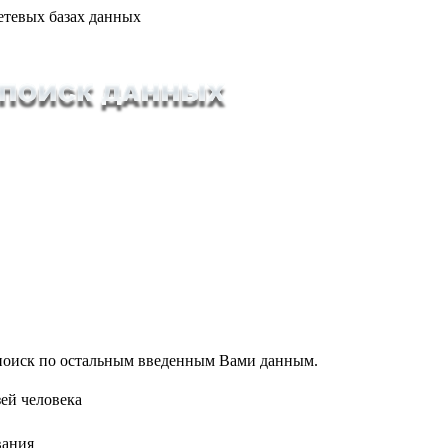
етевых базах данных
т поиск по остальным введенным Вами данным.
ей человека
вания