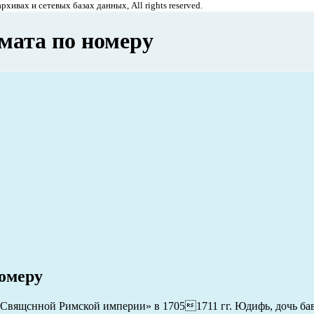
хивах и сетевых базах данных, All rights reserved.
мата по номеру
номеру
Свящснной Римской империи» в 17051711 гг. Юдифь, дочь бав