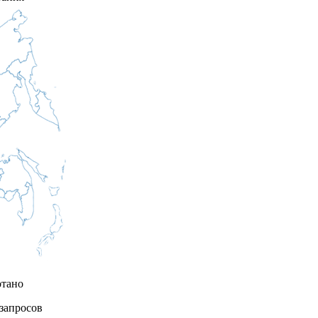
отано
запросов