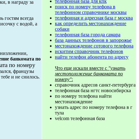
телефонная база для кпк
и, в награду за
поиск по номеру телефона в
телефонном справочнике москвы
телефонная и адресная база г москва
ь гостям всегда
как определить местонахождение
исочку с водой, а
собаки
телефонная база города самара
база данных телефонов в запорожье
местонахождение сотового телефона
искитим справочник телефонов
м низложении,
найти телефон абонента по адресу
ение банкомата по
ата по номеру
Что еще искали вместе с
"узнать
азался, французы
местоположение банкомата по
 тебе и не снилось.
номеру"
:
справочник адресов санкт-петербурга
телефонная база нгтс новосибирска
по номеру телефона найти
местонахождение
узнать адрес по номеру телефона в г
тула
velcom телефонная база