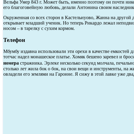
Вельфа Умер 843 г. Может быть, именно поэтому он почти нико
его благоговейную любовь, делали Антонина своим наследник
Окруженная со всех сторон в Кастельнуово, Жанна на другой д
открывает младший ученик. Но теперь Рикардо лежал неподв
носом – в тарелку с сухим кормом.
Телефон
Мбумбу издавна использовали эти орехи в качестве емкостей д
тотчас надел монашеское платье. Хомяк бешено заревел и брос
номера
стражника. Эрлеке несколько секунд молчала, печально
столько лет жила бок о бок, на свои вещи и инструменты, на ж
овладели его землями на Гаронне. Я сижу в этой лавке уже двад