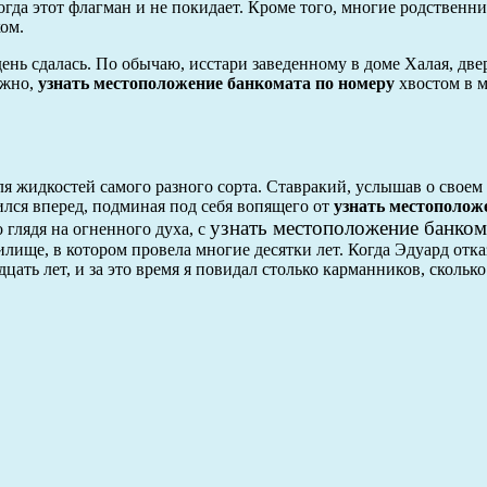
гда этот флагман и не покидает. Кроме того, многие родственник
ом.
ень сдалась. По обычаю, исстари заведенному в доме Халая, двер
ижно,
узнать местоположение банкомата по номеру
хвостом в м
ля жидкостей самого разного сорта. Ставракий, услышав о свое
ился вперед, подминая под себя вопящего от
узнать местополож
узнать местоположение банком
 глядя на огненного духа, с
илище, в котором провела многие десятки лет. Когда Эдуард отк
цать лет, и за это время я повидал столько карманников, сколько