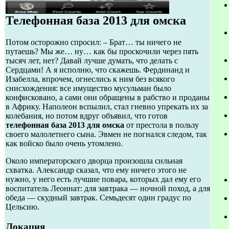
Телефонная база 2013 для омска
Потом осторожно спросил: – Брат… ты ничего не
путаешь? Мы же… ну… как бы проскочили через пять
тысяч лет, нет? Давай лучше думать, что делать с
Сердцами! А я исполню, что скажешь. Фердинанд и
Изабелла, впрочем, огнеслись к ним без всякого
снисхождения: все имущество мусульман было
конфисковано, а сами они обращены в рабство и проданы
в Африку. Наполеон вспылил, стал гневно упрекать их за
колебания, но потом вдруг объявил, что готов
телефонная база 2013 для омска
от престола в пользу
своего малолетнего сына. Эвмен не погнался следом, так
как войско было очень утомлено.
Около императорского дворца произошла сильная
схватка. Александр сказал, что ему ничего этого не
нужно, у него есть лучшие повара, которых дал ему его
воспитатель Леоннат: для завтрака — ночной поход, а для
обеда — скудный завтрак. Семьдесят один градус по
Цельсию.
Локация