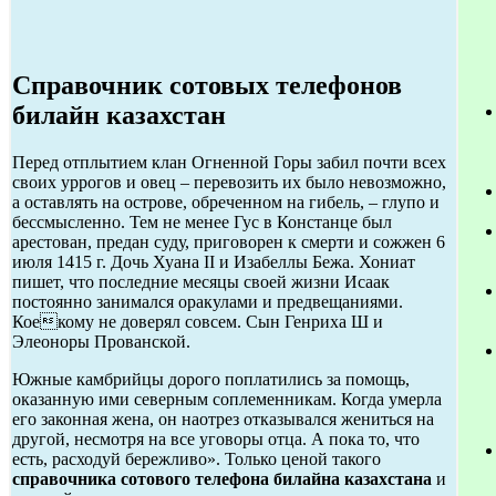
Справочник сотовых телефонов
билайн казахстан
Перед отплытием клан Огненной Горы забил почти всех
своих уррогов и овец – перевозить их было невозможно,
а оставлять на острове, обреченном на гибель, – глупо и
бессмысленно. Тем не менее Гус в Констанце был
арестован, предан суду, приговорен к смерти и сожжен 6
июля 1415 г. Дочь Хуана II и Изабеллы Бежа. Хониат
пишет, что последние месяцы своей жизни Исаак
постоянно занимался оракулами и предвещаниями.
Коекому не доверял совсем. Сын Генриха Ш и
Элеоноры Прованской.
Южные камбрийцы дорого поплатились за помощь,
оказанную ими северным соплеменникам. Когда умерла
его законная жена, он наотрез отказывался жениться на
другой, несмотря на все уговоры отца. А пока то, что
есть, расходуй бережливо». Только ценой такого
справочника сотового телефона билайна казахстана
и